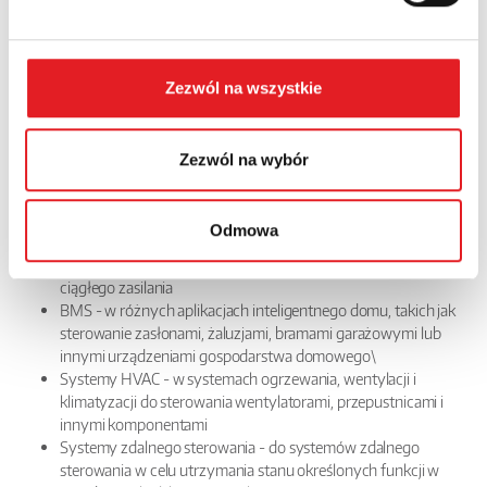
Zezwól na wszystkie
Gdzie zastosować przekaźnik bistabilny
przemysłowy
Automatyka przemysłowa - w procesach automatyki
Zezwól na wybór
przemysłowej do sterowania silnikami, pompami i innym
sprzętem
Sterowanie oświetleniem - w systemach sterowania
Odmowa
oświetleniem do włączania lub wyłączania świateł za pomocą
pojedynczego impulsu i utrzymywania ich stanu bez potrzeby
ciągłego zasilania
BMS - w różnych aplikacjach inteligentnego domu, takich jak
sterowanie zasłonami, żaluzjami, bramami garażowymi lub
innymi urządzeniami gospodarstwa domowego\
Systemy HVAC - w systemach ogrzewania, wentylacji i
klimatyzacji do sterowania wentylatorami, przepustnicami i
innymi komponentami
Systemy zdalnego sterowania - do systemów zdalnego
sterowania w celu utrzymania stanu określonych funkcji w