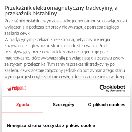
Przekaźnik elektromagnetyczny tradycyjny, a
przekaźnik bistabilny
Przekaźniki bistabilne wymagają tylko jednego impulsu do włączenia i
wyłączenia, a podczas ich pracy nie występuje potrzeba ciągłego
zasilania cewki.
W tradycyjnym przekaźniku elektromagnetycznym energia
zużywana jest głównie po stronie układu sterowania. Prąd
przepływający przez cewkę elektromagnesu generuje pole
magnetyczne, które wytwarza siłę przyciągającą dla zestawu zwory
ze stykami przekaźnika. Tym samym przekaźnik tradycyjny po
zasileniu cewki zostaje załączony. Jednak do potrzymania tego stanu
wymagane jest ciągłe zasilanie cewki, a dostarczona energia w dużej
mierze zamienia się w tracone ciepło.
Nie jest to konieczne w przypadku przekaźnika bistabilnego,
dlatego też jego zastosowanie pozwala na mniejsze zużycie
energii i w efekcie znacząco mniej ciepła do odprowadzenia niż
Zgoda
Szczegóły
O plikach cookies
w przypadku zastosowania przekaźnika tradycyjnego.
Jak powstał nowy przekaźnik bistabilny?
Niniejsza strona korzysta z plików cookie
Nowa seria przekaźników bistabilnych R2B, R3B, R4B powstała na