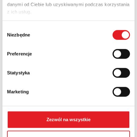
danymi od Ciebie lub uzyskiwanymi podczas korzystania
Nowości
Aktualności
z ich usług.
Wybór
Niezbędne
zgody
Preferencje
Statystyka
Przekaźnik półprzewodnikowy interfejsowy KSR-
Marketing
1-RSR25...
Relpol wprowadza do oferty nowoczesny przekaźnik
półprzewodnikowy interfejsowy KSR-1-RSR25-B. Jest to
rozwiązanie prz...
Zezwól na wszystkie