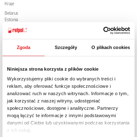
Kraje
Belarus
Estonia
Kazakhstan
Latvija
Lithuania
Moldova
Zgoda
Szczegóły
O plikach cookies
Russia
Ukraine
Uzbekistan
Niniejsza strona korzysta z plików cookie
Wykorzystujemy pliki cookie do wybranych treści i
reklam, aby oferować funkcje społecznościowe i
analizować ruch w naszych witrynach. Informacje o tym,
jak korzystać z naszej witryny, udostępniać
Nowości
Aktualności
społecznościowe, dostępne i analityczne. Partnerzy
mogą łączyć te informacje z innymi podstawowymi
danymi od Ciebie lub uzyskiwanymi podczas korzystania
z ich usług.