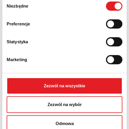
Wybór
Niezbędne
zgody
Preferencje
Przekaźnik półprzewodnikowy interfejsowy KSR-
1-RSR25...
Statystyka
Relpol wprowadza do oferty nowoczesny przekaźnik
półprzewodnikowy interfejsowy KSR-1-RSR25-B. Jest to
rozwiązanie prz...
Marketing
Zezwól na wszystkie
Zezwól na wybór
Odmowa