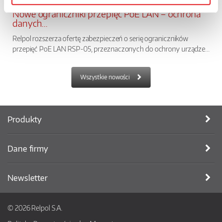
Nowe ograniczniki przepięć PoE LAN – ochrona
danych...
Relpol rozszerza ofertę zabezpieczeń o serię ograniczników
przepięć PoE LAN RSP-05, przeznaczonych do ochrony urządze...
Wszystkie nowości
Produkty
Dane firmy
Newsletter
© 2026 Relpol S.A.