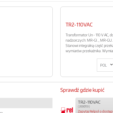
TR2-110VAC
Transformator Un - 110 V AC, d
nadzorczych: MR-GI.., MR-GU..
Stanowi integralną część przek
wymiarów przekaźnika. Wymiary
Sprawdź gdzie kupić
TR2-110VAC
( 2000733 )
Zapytaj Relpol o dostę