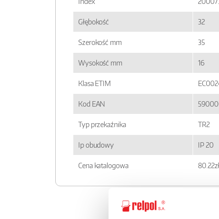
Index
20007
Głębokość
32
Szerokość mm
35
Wysokość mm
16
Klasa ETIM
EC002
Kod EAN
59000
Typ przekaźnika
TR2
Ip obudowy
IP 20
Cena katalogowa
80.22z