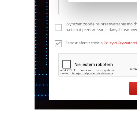
Wyrażam zgodę na przetwarzanie moich 
na temat przetwarzania danych osobo
Zapoznałem z treścią
Polityki Prywatnoś