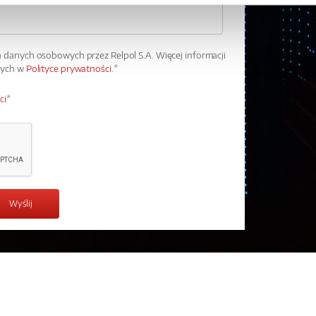
danych osobowych przez Relpol S.A. Więcej informacji
wych w
Polityce prywatności.
*
ci
*