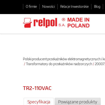
O firmie
Nowości
Relacje Inwestorskie
Blog
Polski producent przekaźników elektromagnetycznych i
Transformatory do przekaźników nadzorczych
200073
TR2-110VAC
Specyfikacja
Powiązane produkty