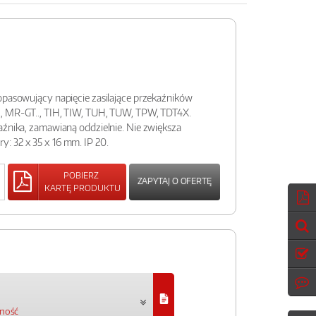
opasowujący napięcie zasilające przekaźników
, MR-GT.., TIH, TIW, TUH, TUW, TPW, TDT4X.
aźnika, zamawianą oddzielnie. Nie zwiększa
: 32 x 35 x 16 mm. IP 20.
POBIERZ
ZAPYTAJ O OFERTĘ
KARTĘ PRODUKTU
pność