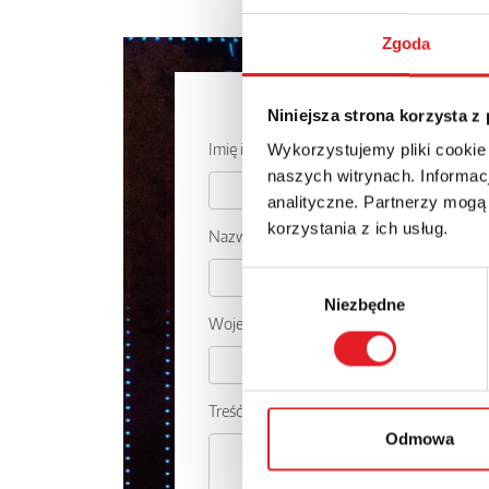
Zgoda
Zapytaj o
Niniejsza strona korzysta z
Imię i nazwisko: *
Wykorzystujemy pliki cookie
naszych witrynach. Informacj
analityczne. Partnerzy mogą
korzystania z ich usług.
Nazwa firmy:
Wybór
Niezbędne
zgody
Województwo:
Treść: *
Odmowa