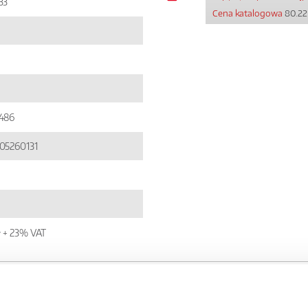
33
Cena katalogowa
80.22
486
05260131
ł + 23% VAT