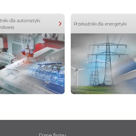
źniki dla automatyki
Przekaźniki dla energetyki
słowej
Dane firmy