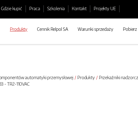
Gdzie kupić
Praca
Szkolenia
Kontakt
Projekty UE
Produkty
Cennik Relpol SA
Warunki sprzedaży
Pobierz
 komponentów automatyki przemysłowej
Produkty
Przekaźniki nadzorc
3 - TR2-110VAC