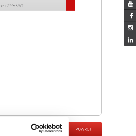
 zł
+ 23% VAT
POWRÓT