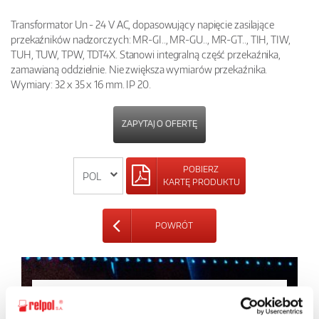
Transformator Un - 24 V AC, dopasowujący napięcie zasilające
przekaźników nadzorczych: MR-GI.., MR-GU.., MR-GT.., TIH, TIW,
TUH, TUW, TPW, TDT4X. Stanowi integralną część przekaźnika,
zamawianą oddzielnie. Nie zwiększa wymiarów przekaźnika.
Wymiary: 32 x 35 x 16 mm. IP 20.
ZAPYTAJ O OFERTĘ
POBIERZ
KARTĘ PRODUKTU
POWRÓT
Zapytaj o szczegóły oferty