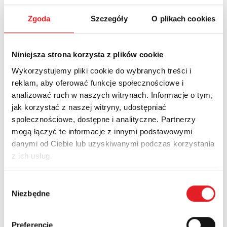
Imię i nazwisko: *
Zgoda
Szczegóły
O plikach cookies
Niniejsza strona korzysta z plików cookie
Adres e-mail: *
Wykorzystujemy pliki cookie do wybranych treści i
reklam, aby oferować funkcje społecznościowe i
analizować ruch w naszych witrynach. Informacje o tym,
Nazwa firmy:
jak korzystać z naszej witryny, udostępniać
społecznościowe, dostępne i analityczne. Partnerzy
mogą łączyć te informacje z innymi podstawowymi
Numer telefonu:
danymi od Ciebie lub uzyskiwanymi podczas korzystania
z ich usług.
Województwo:
Wybór
Niezbędne
zgody
Treść: *
Preferencje