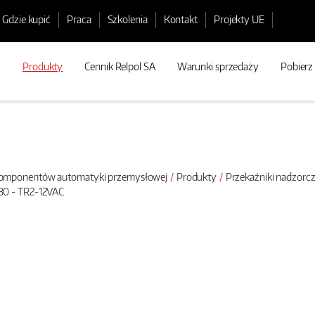
Gdzie kupić
Praca
Szkolenia
Kontakt
Projekty UE
Produkty
Cennik Relpol SA
Warunki sprzedaży
Pobierz
 komponentów automatyki przemysłowej
Produkty
Przekaźniki nadzorc
0 - TR2-12VAC