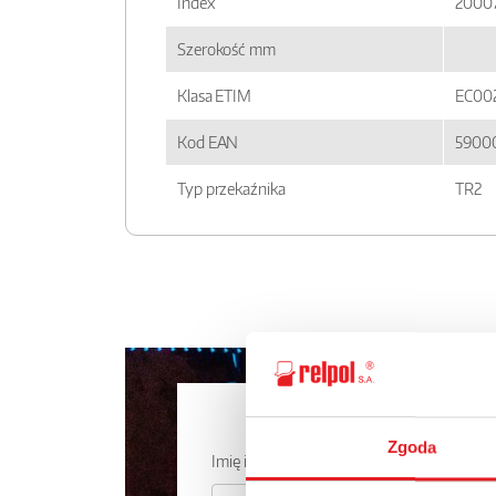
Index
2000
Szerokość mm
Klasa ETIM
EC00
Kod EAN
5900
Typ przekaźnika
TR2
Zapytaj o
Zgoda
Imię i nazwisko: *