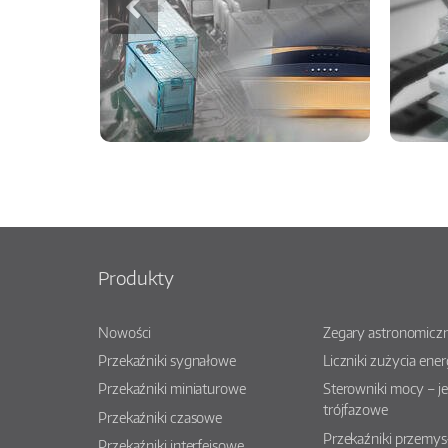
Produkty
Nowości
Zegary astronomiczn
Przekaźniki sygnałowe
Liczniki zużycia ener
Przekaźniki miniaturowe
Sterowniki mocy – j
trójfazowe
Przekaźniki czasowe
Przekaźniki przemy
Przekaźniki interfejsowe