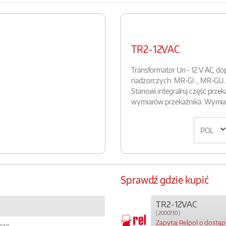
TR2-12VAC
Transformator Un - 12 V AC, do
nadzorczych: MR-GI.., MR-GU..
Stanowi integralną część przek
wymiarów przekaźnika. Wymiary
Sprawdź gdzie kupić
TR2-12VAC
( 2000730 )
Zapytaj Relpol o dostę