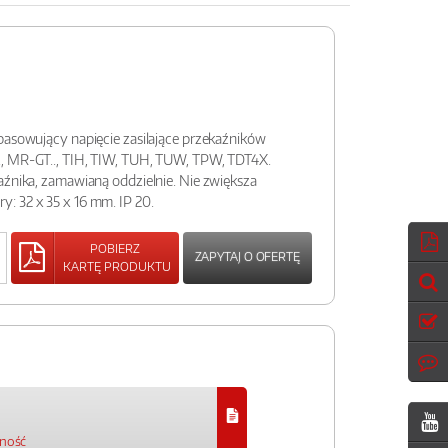
pasowujący napięcie zasilające przekaźników
, MR-GT.., TIH, TIW, TUH, TUW, TPW, TDT4X.
aźnika, zamawianą oddzielnie. Nie zwiększa
: 32 x 35 x 16 mm. IP 20.
POBIERZ
ZAPYTAJ O OFERTĘ
KARTĘ PRODUKTU
pność