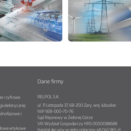
Dane firmy
RELPOL S.A.
e i cyfrowe
ul.
11 Listopada 37
,
68-200
Żary
, woj.
lubuskie
gii elektrycznej
NIP 928-000-70-76
ednofazowe i
Sąd Rejonowy w Zielonej Górze
VIII Wydział Gospodarczy KRS 0000088688
słowe wtykowe
Kapitał akcyjny w pełni opłacony 48.045.965 zł