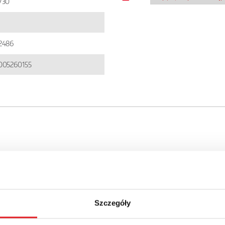
730
2486
005260155
 szczegóły oferty
Szczegóły
Adres e-mail: *