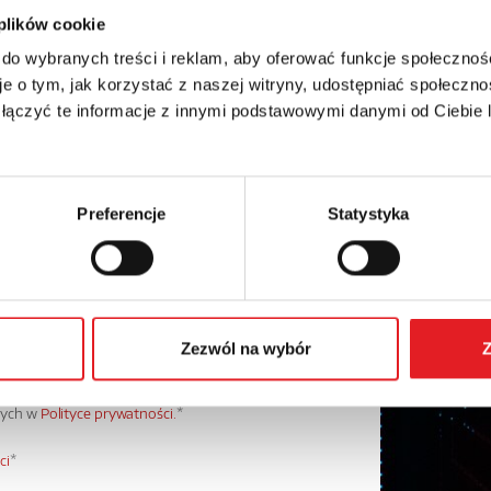
 plików cookie
Numer telefonu:
 do wybranych treści i reklam, aby oferować funkcje społecznoś
e o tym, jak korzystać z naszej witryny, udostępniać społeczno
 łączyć te informacje z innymi podstawowymi danymi od Ciebie
Preferencje
Statystyka
Zezwól na wybór
Z
danych osobowych przez Relpol S.A. Więcej informacji
wych w
Polityce prywatności.
*
ci
*