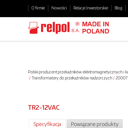
O firmie
Nowości
Relacje Inwestorskie
Blog
Polski producent przekaźników elektromagnetycznych i
Transformatory do przekaźników nadzorczych
200073
TR2-12VAC
Specyfikacja
Powiązane produkty