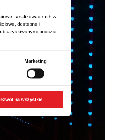
ciowe i analizować ruch w
ściowe, dostępne i
 lub uzyskiwanymi podczas
Marketing
ezwól na wszystkie