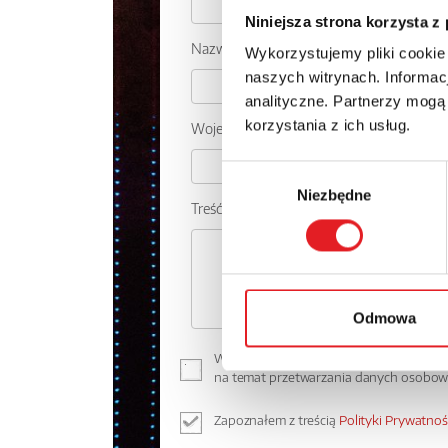
Niniejsza strona korzysta z
Nazwa firmy:
Wykorzystujemy pliki cookie
naszych witrynach. Informacj
analityczne. Partnerzy mogą
korzystania z ich usług.
Województwo:
Wybór
Niezbędne
zgody
Treść: *
Odmowa
Wyrażam zgodę na przetwarzanie moich 
na temat przetwarzania danych osobo
Zapoznałem z treścią
Polityki Prywatnoś