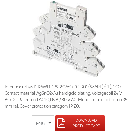
Interface relays PIR6WB-1PS-24VAC/DC-R01 (SZARE) (CE), 1 CO.
Contact material: AgSnO2/Au hard gold plating. Voltage coil 24 V
AC/DC. Rated load AC1 0,05 A / 30 V AC. Mounting: mounting on 35
mm rail. Cover protection category IP 20.
DOWNLOAD
PRODUCT CARD