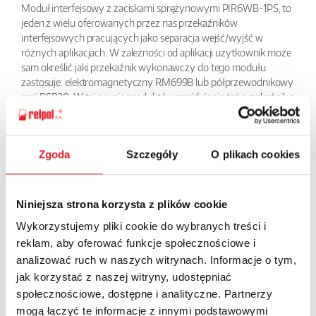
Moduł interfejsowy z zaciskami sprężynowymi PIR6WB-1PS, to
jeden z wielu oferowanych przez nas przekaźników
interfejsowych pracujących jako separacja wejść/wyjść w
różnych aplikacjach. W zależności od aplikacji użytkownik może
sam określić jaki przekaźnik wykonawczy do tego modułu
zastosuje: elektromagnetyczny RM699B lub półprzewodnikowy
serii RSR30. W tej grupie produktów znajduje się też przekaźnik z
wbudowanym filtrem przeciwzakłóceniowym do długich linii
sterujących. Niewielkie wymiary, tylko 6,2 mm powodują, że jest
to bardzo chętnie stosowany w szafach element.
Zgoda
Szczegóły
O plikach cookies
BACK
Niniejsza strona korzysta z plików cookie
Wykorzystujemy pliki cookie do wybranych treści i
reklam, aby oferować funkcje społecznościowe i
Ask for the details of the offer
analizować ruch w naszych witrynach. Informacje o tym,
jak korzystać z naszej witryny, udostępniać
Name: *
społecznościowe, dostępne i analityczne. Partnerzy
mogą łączyć te informacje z innymi podstawowymi