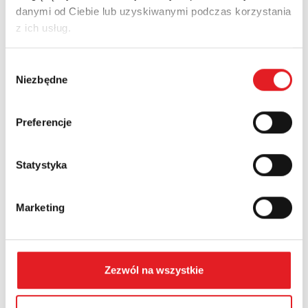
danymi od Ciebie lub uzyskiwanymi podczas korzystania
z ich usług.
Email: *
Wybór
Niezbędne
zgody
Company:
Preferencje
Phone:
Statystyka
Country:
Marketing
Contents: *
Zezwól na wszystkie