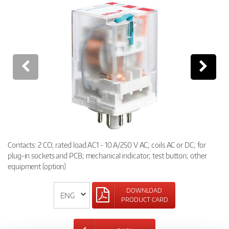
Contacts: 2 CO; rated load AC1 - 10 A/250 V AC; coils AC or DC; for
plug-in sockets and PCB; mechanical indicator; test button; other
equipment (option)
DOWNLOAD
PRODUCT CARD