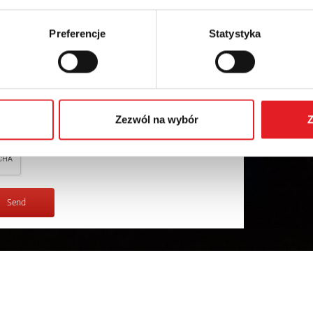
Preferencje
Statystyka
l data by Relpol S.A. More information on the processing
Zezwól na wybór
Z