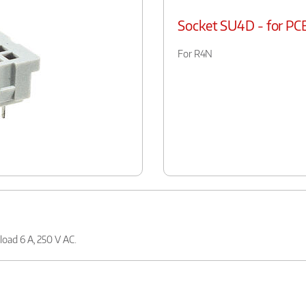
Socket SU4D - for PC
For R4N
 load 6 A, 250 V AC.