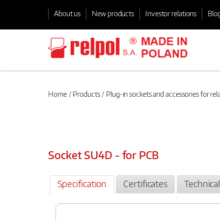
About us
New products
Investor relations
Blo
Home
Products
Plug-in sockets and accessories for rel
Socket SU4D - for PCB
Specification
Certificates
Technica