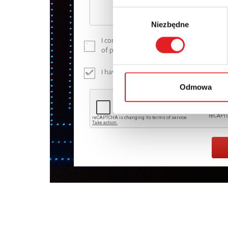
Wybór
Niezbędne
zgody
I consent to the processing of my persona
of personal data in the
Privacy Policy
*
I have read the
Privacy Policy
*
Odmowa