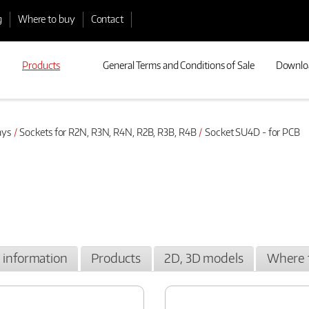
g
Where to buy
Contact
Products
General Terms and Conditions of Sale
Downlo
ays
Sockets for R2N, R3N, R4N, R2B, R3B, R4B
Socket SU4D - for PCB
l information
Products
2D, 3D models
Where 