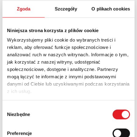
Zgoda
Szczegóły
O plikach cookies
Contactors over 100 A - CRLI110, CRLI140, CRLI170,
CRLI205, CRLI250, CRLI300, CRLI400
Niniejsza strona korzysta z plików cookie
Download PDF
Wykorzystujemy pliki cookie do wybranych treści i
reklam, aby oferować funkcje społecznościowe i
Contactors up to 100 A - CRNI09, CRNI12, CRNI16,
CRNI22, CRNI32, CRNI38, CRNI45, CRNI63, CRNI75,
analizować ruch w naszych witrynach. Informacje o tym,
CRNI85
jak korzystać z naszej witryny, udostępniać
społecznościowe, dostępne i analityczne. Partnerzy
Download PDF
mogą łączyć te informacje z innymi podstawowymi
danymi od Ciebie lub uzyskiwanymi podczas korzystania
Minicontactors up to 100 A - CRMI05, CRMI09
z ich usług.
Download PDF
Wybór
Niezbędne
zgody
Thermal overload relays RSTM, RSTN, RSTL
Download PDF
Preferencje