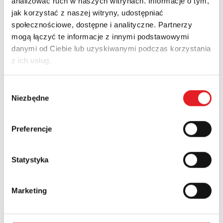
analizować ruch w naszych witrynach. Informacje o tym,
jak korzystać z naszej witryny, udostępniać
Sprawozdania o wynagrodzeniach
społecznościowe, dostępne i analityczne. Partnerzy
mogą łączyć te informacje z innymi podstawowymi
More
danymi od Ciebie lub uzyskiwanymi podczas korzystania
z ich usług.
Wybór
Niezbędne
zgody
News
Currents
Preferencje
Statystyka
Marketing