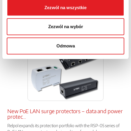
Zezwól na wszystkie
KSR-1-RSR25-B Interface Solid State Relay –
Compact...
Relpol introduces the modern KSR-1-RSR25-B interface solid state
Zezwól na wybór
relay to its product range. This solution is designe...
Odmowa
New PoE LAN surge protectors – data and power
protec...
Relpol expands its protection portfolio with the RSP-05 series of