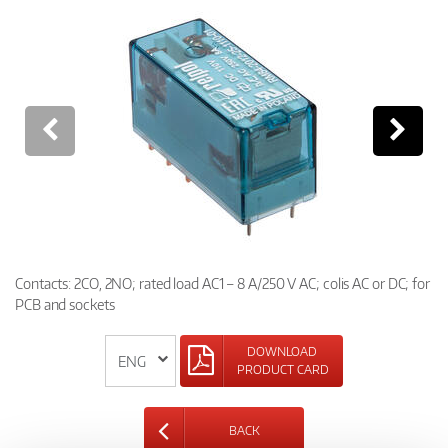
Contacts: 2CO, 2NO; rated load AC1 – 8 A/250 V AC; colis AC or DC; for
PCB and sockets
DOWNLOAD
PRODUCT CARD
BACK