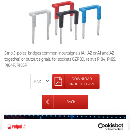
Strip 2-poles, bridges common input signals (A1, A2 or A1 and A2
together) or output signals, for sockets GZP80, relays PI84, PI85,
PI84P, PI85P
DOWNLOAD
PRODUCT CARD
BACK