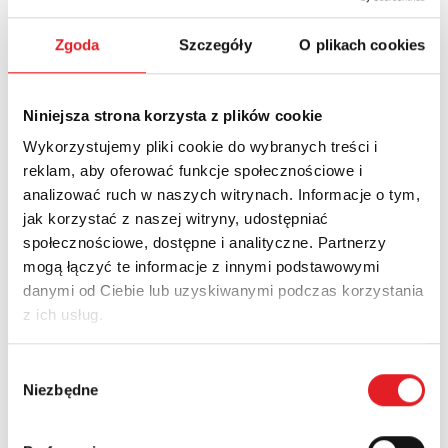
Ask for the details of the offer
Zgoda
Szczegóły
O plikach cookies
Name: *
Niniejsza strona korzysta z plików cookie
Email: *
Wykorzystujemy pliki cookie do wybranych treści i
reklam, aby oferować funkcje społecznościowe i
analizować ruch w naszych witrynach. Informacje o tym,
jak korzystać z naszej witryny, udostępniać
Company:
społecznościowe, dostępne i analityczne. Partnerzy
mogą łączyć te informacje z innymi podstawowymi
danymi od Ciebie lub uzyskiwanymi podczas korzystania
Phone:
z ich usług.
Wybór
Country:
Niezbędne
zgody