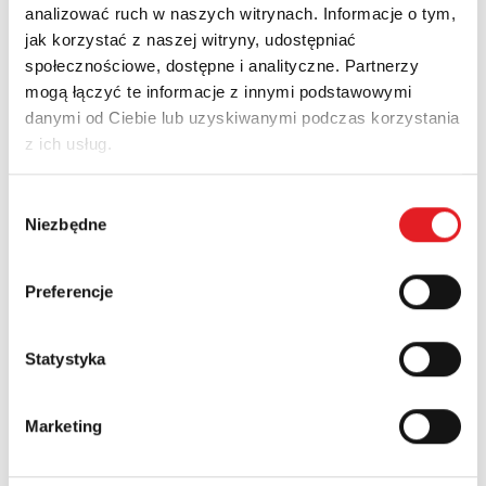
analizować ruch w naszych witrynach. Informacje o tym,
jak korzystać z naszej witryny, udostępniać
Lloyd R4, R4N, GZT4
społecznościowe, dostępne i analityczne. Partnerzy
mogą łączyć te informacje z innymi podstawowymi
Download PDF
danymi od Ciebie lub uzyskiwanymi podczas korzystania
z ich usług.
Wybór
Products Applications
Niezbędne
zgody
PCB relays for electronics
Preferencje
Statystyka
Marketing