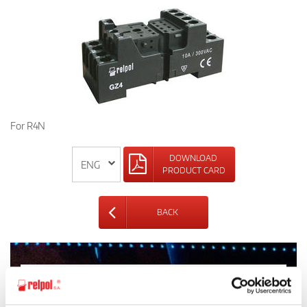
For R4N
DOWNLOAD
PRODUCT CARD
BACK
Ask for the details of the offer