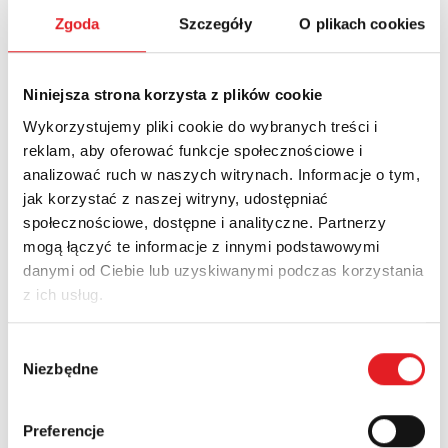
Zgoda
Szczegóły
O plikach cookies
Name: *
Niniejsza strona korzysta z plików cookie
Email: *
Wykorzystujemy pliki cookie do wybranych treści i
reklam, aby oferować funkcje społecznościowe i
analizować ruch w naszych witrynach. Informacje o tym,
Company:
jak korzystać z naszej witryny, udostępniać
społecznościowe, dostępne i analityczne. Partnerzy
mogą łączyć te informacje z innymi podstawowymi
Phone:
danymi od Ciebie lub uzyskiwanymi podczas korzystania
z ich usług.
Country:
Wybór
Niezbędne
zgody
Contents: *
Preferencje