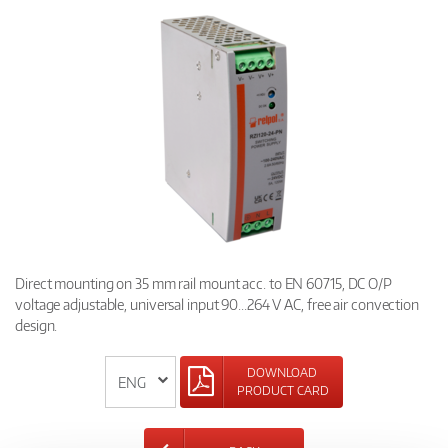
Direct mounting on 35 mm rail mount acc. to EN 60715, DC O/P
voltage adjustable, universal input 90...264 V AC, free air convection
design.
DOWNLOAD
PRODUCT CARD