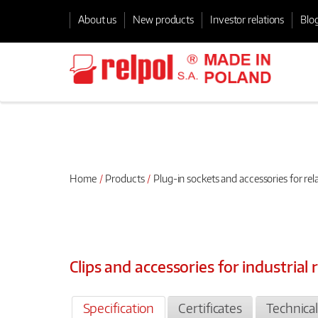
About us
New products
Investor relations
Blo
Home
Products
Plug-in sockets and accessories for rel
Clips and accessories for industria
Specification
Certificates
Technica