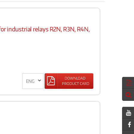
for industrial relays R2N, R3N, R4N,
DOWNLOAD
PRODUCT CARD