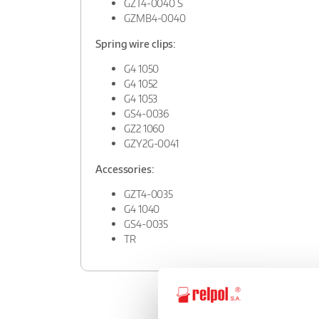
GZT4-0040 S
GZMB4-0040
Spring wire clips:
G4 1050
G4 1052
G4 1053
GS4-0036
GZ2 1060
GZY2G-0041
Accessories:
GZT4-0035
G4 1040
GS4-0035
TR