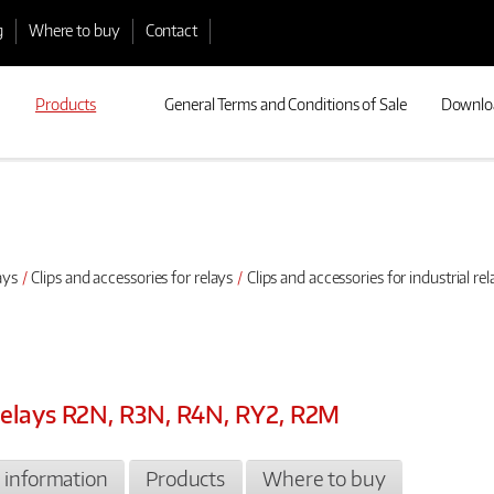
g
Where to buy
Contact
Products
General Terms and Conditions of Sale
Downlo
ays
Clips and accessories for relays
Clips and accessories for industrial 
l relays R2N, R3N, R4N, RY2, R2M
l information
Products
Where to buy