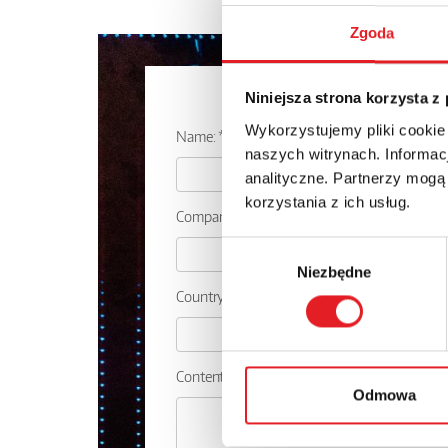
Zgoda
Ask for the d
Niniejsza strona korzysta z
Wykorzystujemy pliki cookie
Name: *
naszych witrynach. Informacj
analityczne. Partnerzy mogą
korzystania z ich usług.
Company:
Wybór
Niezbędne
zgody
Country:
Contents: *
Odmowa