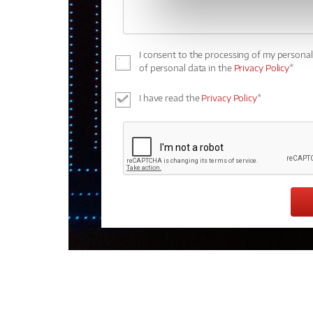
I consent to the processing of my persona
of personal data in the
Privacy Policy
*
I have read the
Privacy Policy
*