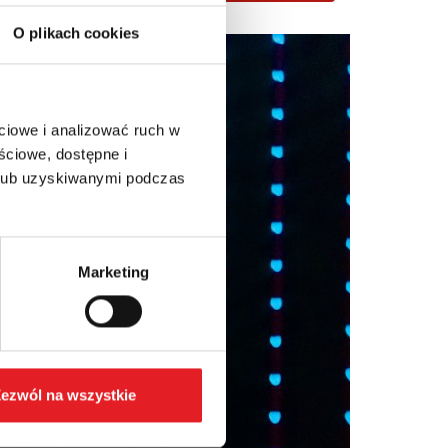
O plikach cookies
ciowe i analizować ruch w
ściowe, dostępne i
 lub uzyskiwanymi podczas
Marketing
ezwól na wszystkie