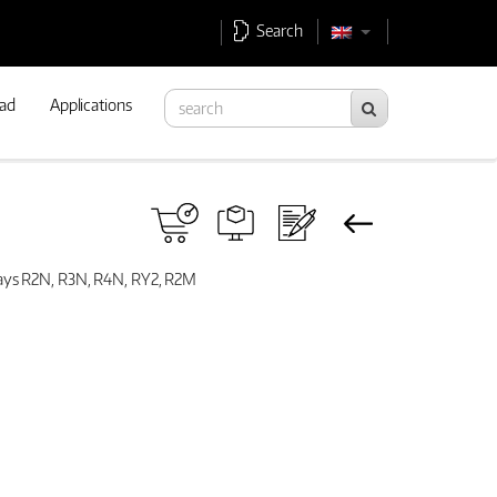
Search
ad
Applications
relays R2N, R3N, R4N, RY2, R2M