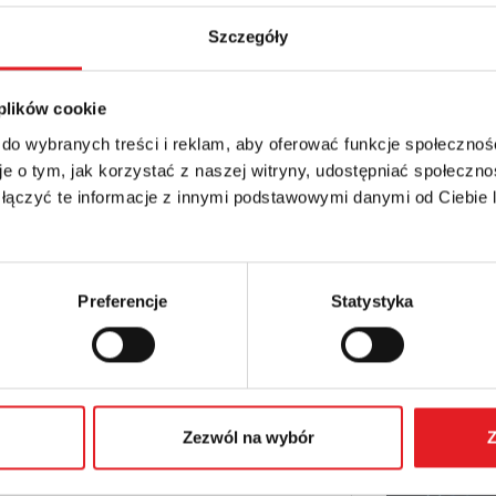
Szczegóły
etails of the offer
 plików cookie
 do wybranych treści i reklam, aby oferować funkcje społecznoś
Email: *
e o tym, jak korzystać z naszej witryny, udostępniać społeczno
 łączyć te informacje z innymi podstawowymi danymi od Ciebie
Phone:
Preferencje
Statystyka
Zezwól na wybór
Z