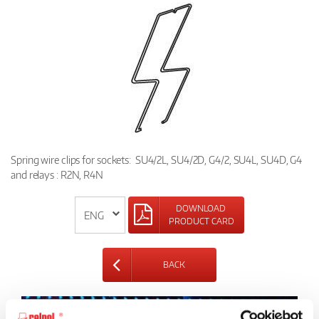
Spring wire clips for sockets: SU4/2L, SU4/2D, G4/2, SU4L, SU4D, G4
and relays : R2N, R4N
DOWNLOAD
PRODUCT CARD
BACK