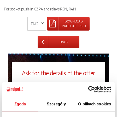
For socket push-in GZP4 and relays R2N, R4N
DOWNLOAD
PRODUCT CARD
BACK
Ask for the details of the offer
Name: *
Zgoda
Szczegóły
O plikach cookies
Email: *