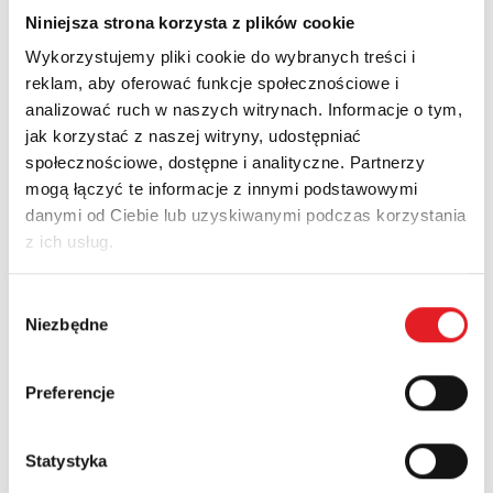
Niniejsza strona korzysta z plików cookie
Company:
Wykorzystujemy pliki cookie do wybranych treści i
reklam, aby oferować funkcje społecznościowe i
analizować ruch w naszych witrynach. Informacje o tym,
Phone:
jak korzystać z naszej witryny, udostępniać
społecznościowe, dostępne i analityczne. Partnerzy
mogą łączyć te informacje z innymi podstawowymi
Country:
danymi od Ciebie lub uzyskiwanymi podczas korzystania
z ich usług.
Wybór
Contents: *
Niezbędne
zgody
Preferencje
Statystyka
I consent to the processing of my personal data by
Relpol S.A. More information on the processing of