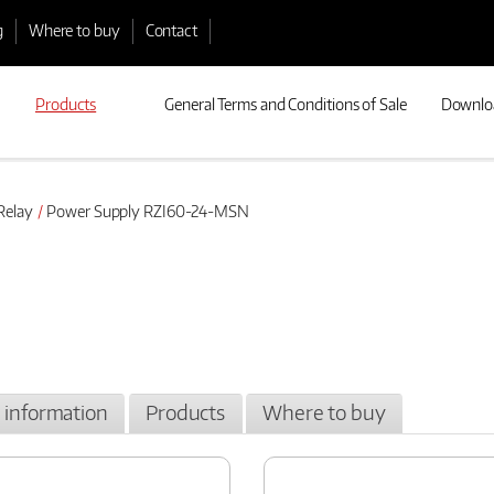
g
Where to buy
Contact
Products
General Terms and Conditions of Sale
Downlo
Relay
Power Supply RZI60-24-MSN
l information
Products
Where to buy