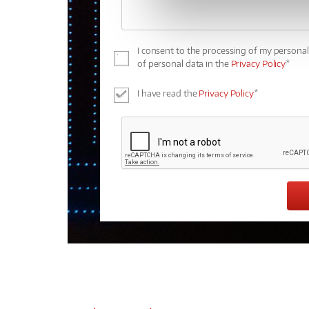
I consent to the processing of my persona
of personal data in the
Privacy Policy
*
I have read the
Privacy Policy
*