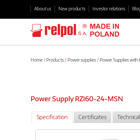
About us
New products
Investor relations
Blo
Home
Products
Power supplies
Power Supplies with 
Power Supply RZI60-24-MSN
Specification
Certificates
Technica