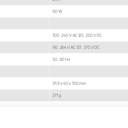
60 W
100...240 V AC 125...250 V DC
90...264 V AC 127...370 V DC
50...60 Hz
91,9 x 40 x 100 mm
271 g