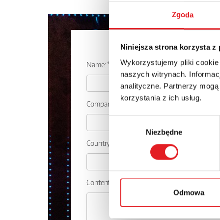
Zgoda
Ask for the d
Niniejsza strona korzysta z
Wykorzystujemy pliki cookie
Name: *
naszych witrynach. Informacj
analityczne. Partnerzy mogą
korzystania z ich usług.
Company:
Wybór
Niezbędne
zgody
Country:
Contents: *
Odmowa