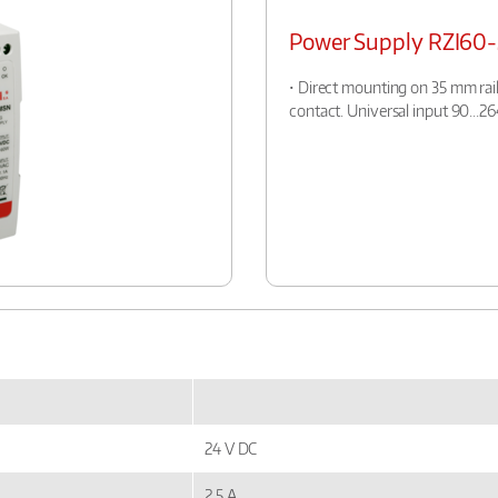
Power Supply RZI6
• Direct mounting on 35 mm rai
contact. Universal input 90...26
24 V DC
2,5 A