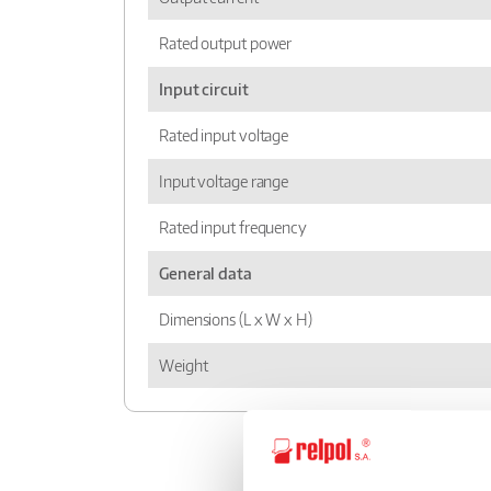
Rated output power
Input circuit
Rated input voltage
Input voltage range
Rated input frequency
General data
Dimensions (L x W x H)
Weight