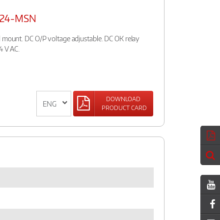
0-24-MSN
l mount. DC O/P voltage adjustable. DC OK relay
4 V AC.
DOWNLOAD
PRODUCT CARD