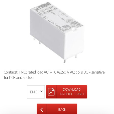
Contacst: 1 NO; rated load AC1 – 16 A/250 V AC; coils DC – sensitive;
for PCB and sockets
DOWNLOAD
PRODUCT CARD
BACK