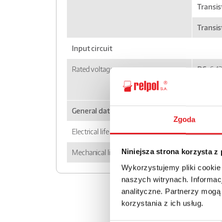
Transist
Transis
Input circuit
Rated voltage
DC:
6, 12
AC:
50/6
General data
Zgoda
Electrical life - resistive AC1
> 0,5 x 
7
Mechanical life (cycles)
> 10
Niniejsza strona korzysta z
Wykorzystujemy pliki cookie
naszych witrynach. Informacj
analityczne. Partnerzy mogą
korzystania z ich usług.