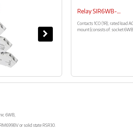
Relay SIR6WB-...
Contacts 1CO (1R); rated load A
mount (consists of: socket 6WB
onic 6WB,
c RM699BV or solid state RSR30.