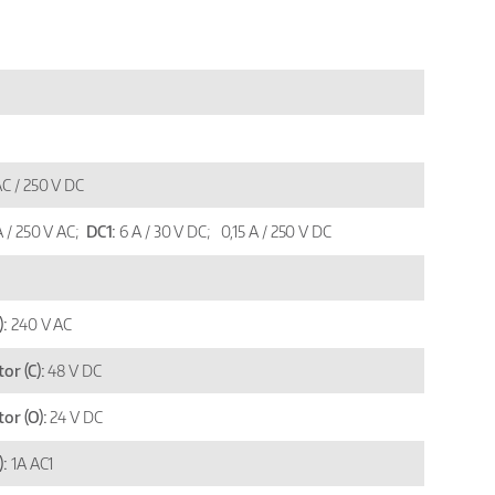
C / 250 V DC
A / 250 V AC;
DC1:
6 A / 30 V DC; 0,15 A / 250 V DC
):
240 V AC
or (C):
48 V DC
tor (O):
24 V DC
):
1A AC1