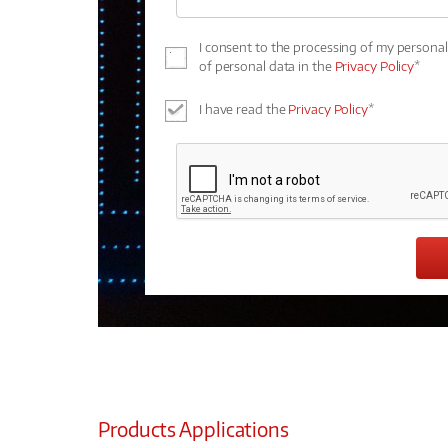
I consent to the processing of my persona
of personal data in the
Privacy Policy
*
I have read the
Privacy Policy
*
Products Applications