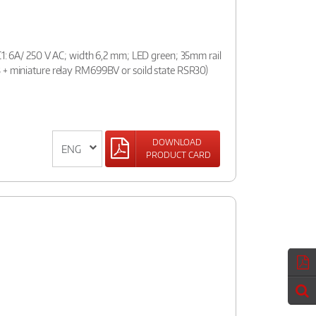
C1: 6A/ 250 V AC; width 6,2 mm; LED green; 35mm rail
 + miniature relay RM699BV or soild state RSR30)
DOWNLOAD
PRODUCT CARD