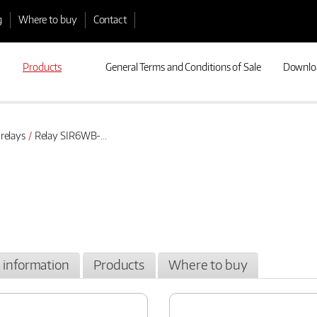
g
Where to buy
Contact
Products
General Terms and Conditions of Sale
Downlo
 relays
Relay SIR6WB-...
l information
Products
Where to buy