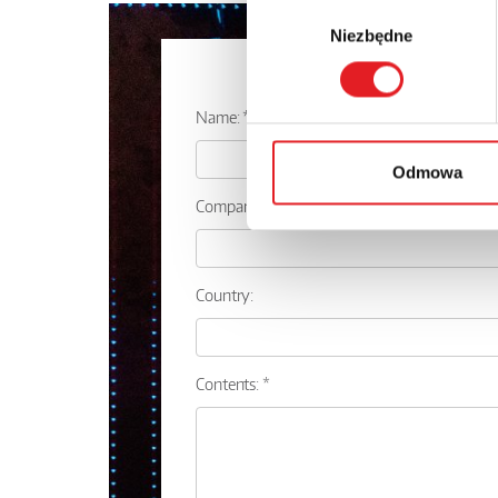
Wybór
Niezbędne
zgody
Ask for the d
Name: *
Odmowa
Company:
Country:
Contents: *