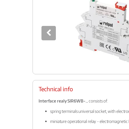
Technical info
Interface realy SIR6WB-...
consists of:
spring terminals universal socket, with electr
miniature operational relay - electromagneti