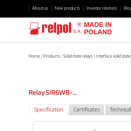
About us
New products
Investor relations
Blo
Home
Products
Solid state relays
Interface solid state
Relay SIR6WB-...
Specification
Certificates
Technica