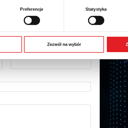
Preferencje
Statystyka
etails of the offer
Email: *
Zezwól na wybór
Z
Phone: