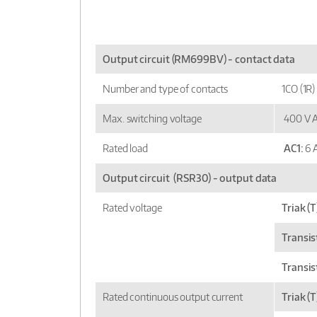
Output circuit (RM699BV) - contact data
Number and type of contacts
1CO (1R)
Max. switching voltage
400 V A
Rated load
AC1:
6 
Output circuit (RSR30) - output data
Rated voltage
Triak (T
Transist
Transis
Rated continuous output current
Triak (T