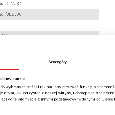
or (C):
1A DC1
tor (O):
2A DC1
, 24 V
0 Hz AC/DC: 12, 24, 48, 60, 110...125, 220...240 V
Szczegóły
5
10
6 A, 250 V AC
 plików cookie
 do wybranych treści i reklam, aby oferować funkcje społecznoś
e o tym, jak korzystać z naszej witryny, udostępniać społeczno
 łączyć te informacje z innymi podstawowymi danymi od Ciebie