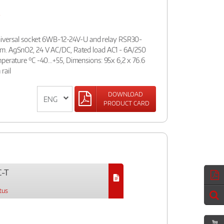
T
:universal socket 6WB-12-24V-U and relay RSR30-
m. AgSnO2, 24 V AC/DC, Rated load AC1 - 6A/250
mperature °C -40…+55, Dimensions: 95x 6,2 x 76.6
rail
DOWNLOAD
PRODUCT CARD
-T
tus