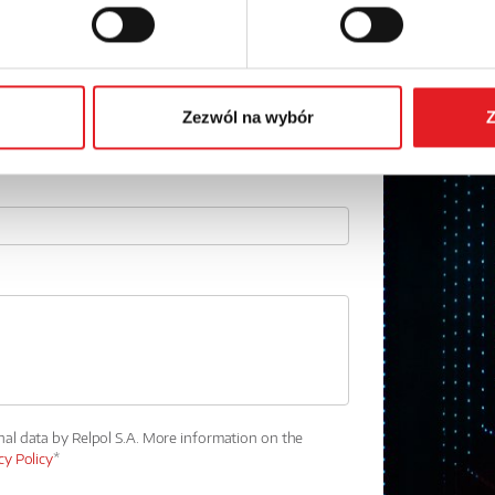
Email: *
Phone:
Zezwól na wybór
Z
nal data by Relpol S.A. More information on the
cy Policy
*