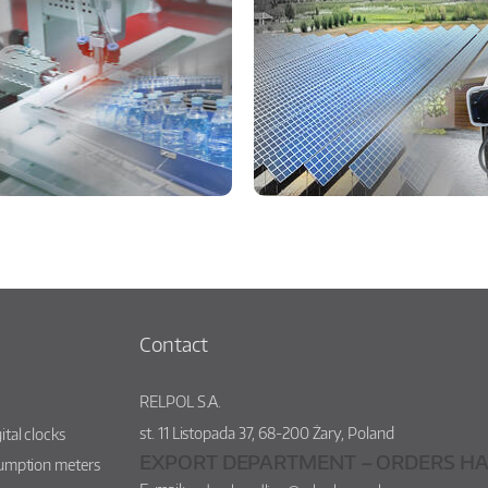
Contact
RELPOL S.A.
st.
11 Listopada 37
,
68-200
Żary
,
Poland
ital clocks
EXPORT DEPARTMENT – ORDERS HA
sumption meters