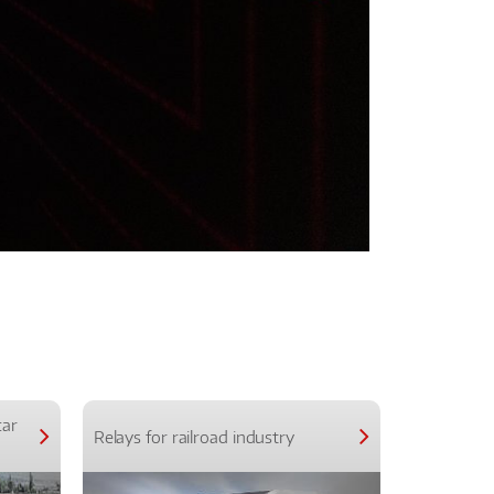
car
Relays for railroad industry
Relays for