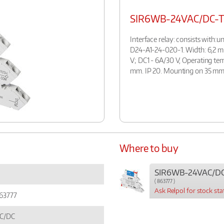
SIR6WB-24VAC/DC-
Interface relay: consists with
D24-A1-24-020-1. Width: 6,2 m
V; DC1 - 6A/30 V, Operating te
mm. IP 20. Mounting on 35 mm 
Where to buy
SIR6WB-24VAC/DC
( 863777 )
Ask Relpol for stock sta
63777
C/DC