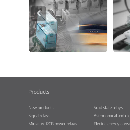
Products
New products
Solid state relays
Signal relays
Astronomical and dig
Miniature PCB power relays
Electric energy con