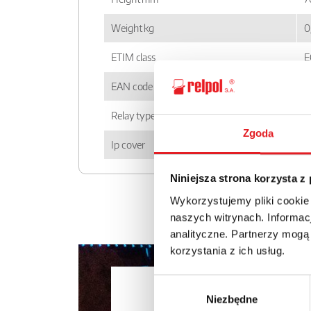
Weight kg
0
ETIM class
E
EAN code
5
Relay type
S
Zgoda
Ip cover
I
Niniejsza strona korzysta z
Wykorzystujemy pliki cookie
naszych witrynach. Informacj
analityczne. Partnerzy mogą
korzystania z ich usług.
Ask for the 
Wybór
Niezbędne
zgody