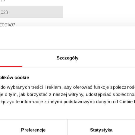
,028
C001437
900005241369
IR6WB-...
Szczegóły
P 20
 plików cookie
 do wybranych treści i reklam, aby oferować funkcje społecznoś
e o tym, jak korzystać z naszej witryny, udostępniać społeczno
 łączyć te informacje z innymi podstawowymi danymi od Ciebie
details of the offer
Preferencje
Statystyka