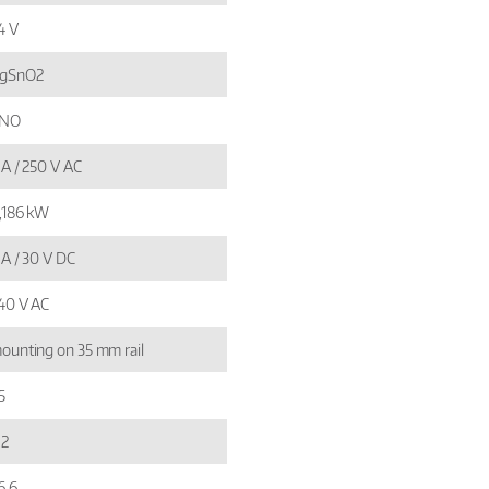
4 V
gSnO2
 NO
 A / 250 V AC
,186 kW
 A / 30 V DC
40 V AC
ounting on 35 mm rail
5
,2
6,6