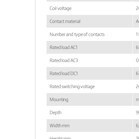
Coil voltage
2
Contact material
A
Number and type of contacts
1
Rated load AC1
6
Rated load AC3
0
Rated load DC1
6
Rated switching voltage
2
Mounting
m
Depth
9
Width mm
6
Height mm
7