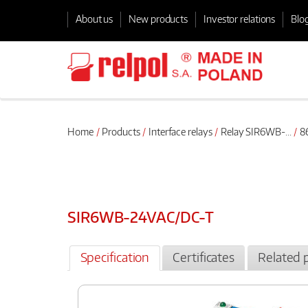
About us
New products
Investor relations
Blo
Home
Products
Interface relays
Relay SIR6WB-...
86
SIR6WB-24VAC/DC-T
Specification
Certificates
Related 