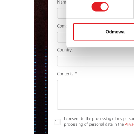
Name: *
Company:
Odmowa
Country:
Contents: *
I consent to the processing of my perso
processing of personal data in the
Priva