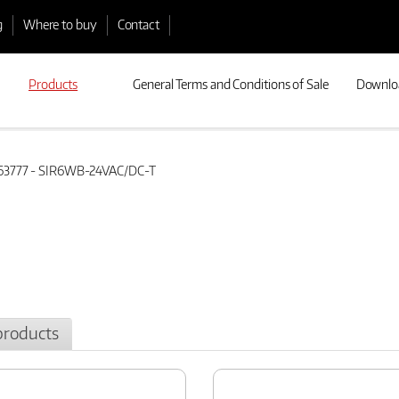
g
Where to buy
Contact
Products
General Terms and Conditions of Sale
Downlo
3777 - SIR6WB-24VAC/DC-T
products