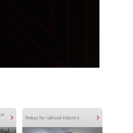
car
Relays for railroad industry
Relays for