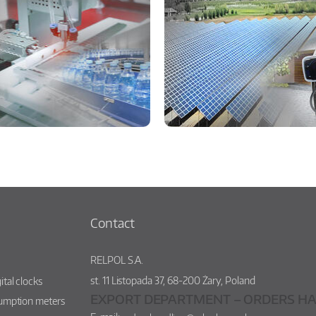
Contact
RELPOL S.A.
st.
11 Listopada 37
,
68-200
Żary
,
Poland
ital clocks
EXPORT DEPARTMENT – ORDERS HA
sumption meters