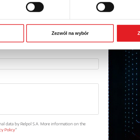
Email: *
Phone:
Zezwól na wybór
Z
nal data by Relpol S.A. More information on the
cy Policy
*