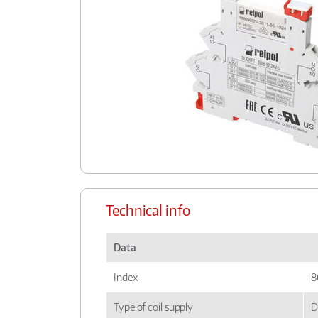
Technical info
Data
Index
8
Type of coil supply
D