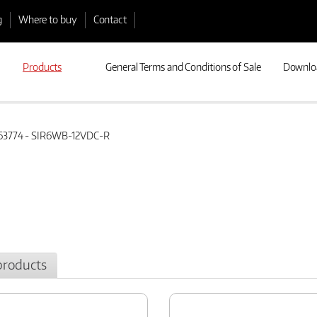
g
Where to buy
Contact
Products
General Terms and Conditions of Sale
Downlo
3774 - SIR6WB-12VDC-R
products