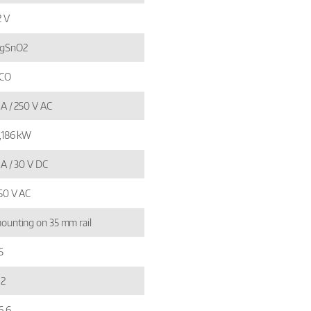
2 V
gSnO2
 CO
 A / 250 V AC
,186 kW
 A / 30 V DC
50 V AC
ounting on 35 mm rail
5
,2
6,6