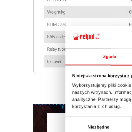
Weight kg
0
ETIM class
E
EAN code
5
Relay type
S
Zgoda
Ip cover
I
Niniejsza strona korzysta z
Wykorzystujemy pliki cookie
naszych witrynach. Informacj
analityczne. Partnerzy mogą
korzystania z ich usług.
Ask for the 
Wybór
Niezbędne
zgody