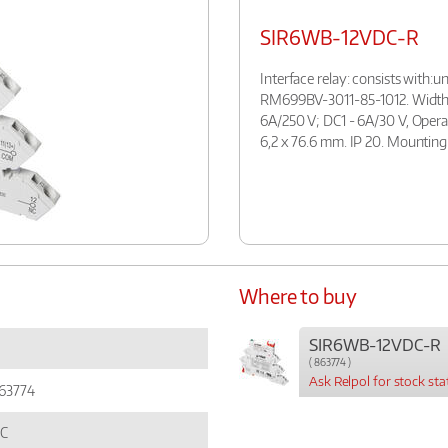
SIR6WB-12VDC-R
Interface relay: consists with
RM699BV-3011-85-1012. Width: 
6A/250 V; DC1 - 6A/30 V, Oper
6,2 x 76.6 mm. IP 20. Mounting
Where to buy
SIR6WB-12VDC-R
( 863774 )
Ask Relpol for stock sta
63774
C