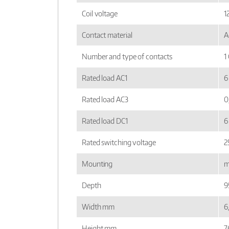
Coil voltage
1
Contact material
A
Number and type of contacts
1
Rated load AC1
6
Rated load AC3
0
Rated load DC1
6
Rated switching voltage
2
Mounting
m
Depth
9
Width mm
6
Height mm
7