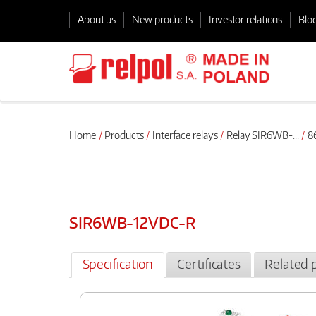
About us
New products
Investor relations
Blo
Home
Products
Interface relays
Relay SIR6WB-...
86
SIR6WB-12VDC-R
Specification
Certificates
Related 