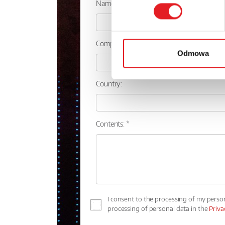
Name: *
Company:
Odmowa
Country:
Contents: *
I consent to the processing of my perso
processing of personal data in the
Priva