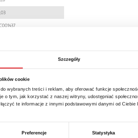
,03
C001437
900005241277
IR6WB-...
Szczegóły
P 20
 plików cookie
 do wybranych treści i reklam, aby oferować funkcje społecznoś
e o tym, jak korzystać z naszej witryny, udostępniać społeczno
 łączyć te informacje z innymi podstawowymi danymi od Ciebie
details of the offer
Preferencje
Statystyka