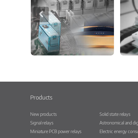
Products
New products
Solid state relays
Signal relays
Astronomical and dig
Miniature PCB power relays
Electric energy con