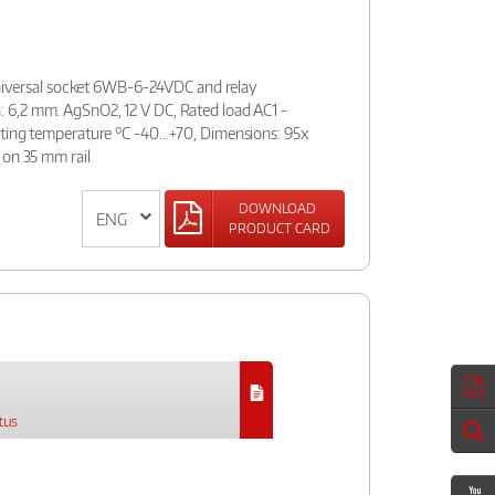
:universal socket 6WB-6-24VDC and relay
6,2 mm. AgSnO2, 12 V DC, Rated load AC1 -
ating temperature °C -40…+70, Dimensions: 95x
 on 35 mm rail
DOWNLOAD
PRODUCT CARD
tus