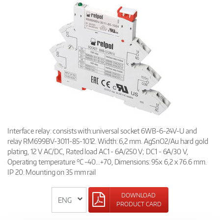
Interface relay: consists with:universal socket 6WB-6-24V-U and
relay RM699BV-3011-85-1012. Width: 6,2 mm. AgSnO2/Au hard gold
plating, 12 V AC/DC, Rated load AC1 - 6A/250 V; DC1 - 6A/30 V,
Operating temperature °C -40…+70, Dimensions: 95x 6,2 x 76.6 mm.
IP 20. Mounting on 35 mm rail
DOWNLOAD
PRODUCT CARD