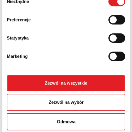
Niezbędne
zgody
Country:
Preferencje
Statystyka
Contents: *
Marketing
Zezwól na wszystkie
I consent to the processing of my personal data by
Relpol S.A. More information on the processing of
personal data in the
Privacy Policy
*
Zezwól na wybór
I have read the
Privacy Policy
*
Odmowa