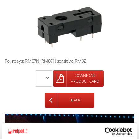
For relays: RM87N, RM87N sensitive, RM92
DOWNLOAD
PRODUCT CARD
BACK
Ask for the details of the offer