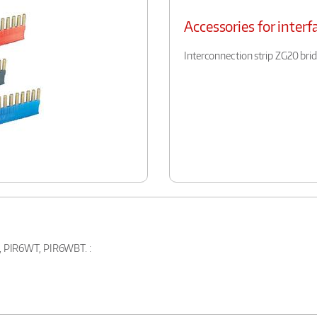
Accessories for interf
Interconnection strip ZG20 bri
B, PIR6WT, PIR6WBT. :