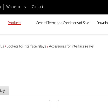
g
Where to buy
Contact
Products
General Terms and Conditions of Sale
Downlo
ays
Sockets for interface relays
Accessories for interface relays
buy