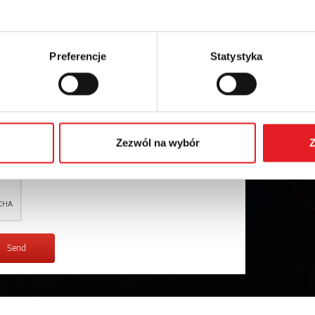
Preferencje
Statystyka
l data by Relpol S.A. More information on the processing
Zezwól na wybór
Z