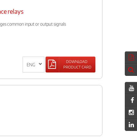
ace relays
dges common input or output signals
DOWNLOAD
PRODUCT CARD