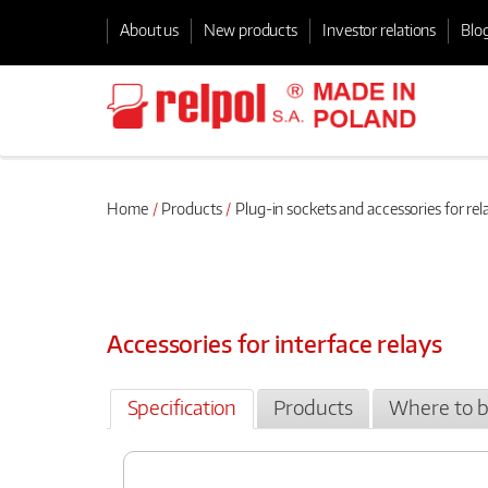
About us
New products
Investor relations
Blo
Home
Products
Plug-in sockets and accessories for rel
Accessories for interface relays
Specification
Products
Where to 