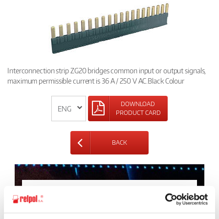
Interconnection strip ZG20 bridges common input or output signals,
maximum permissible current is 36 A / 250 V AC.Black Colour
DOWNLOAD
PRODUCT CARD
BACK
Ask for the details of the offer