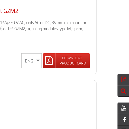
et GZM2
 12 A/250 V AC; coils AC or DC; 35 mm rail mount or
(set: R2, GZM2, signaling modules type M, spring
DOWNLOAD
PRODUCT CARD