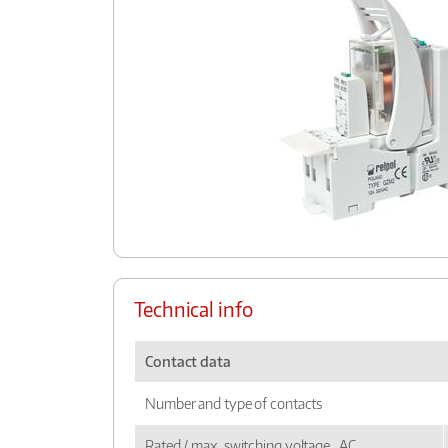
Technical info
Contact data
Number and type of contacts
Rated / max. switching voltage AC