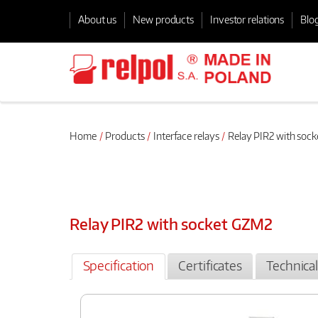
About us
New products
Investor relations
Blo
Home
Products
Interface relays
Relay PIR2 with soc
Relay PIR2 with socket GZM2
Specification
Certificates
Technica