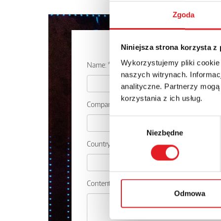
Zgoda
Ask for the d
Niniejsza strona korzysta z
Wykorzystujemy pliki cookie
Name: *
naszych witrynach. Informacj
analityczne. Partnerzy mogą
korzystania z ich usług.
Company:
Wybór
Niezbędne
zgody
Country:
Contents: *
Odmowa