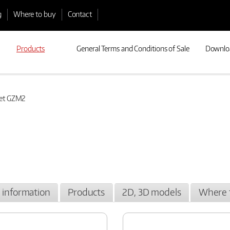
g
Where to buy
Contact
Products
General Terms and Conditions of Sale
Downlo
ket GZM2
l information
Products
2D, 3D models
Where 