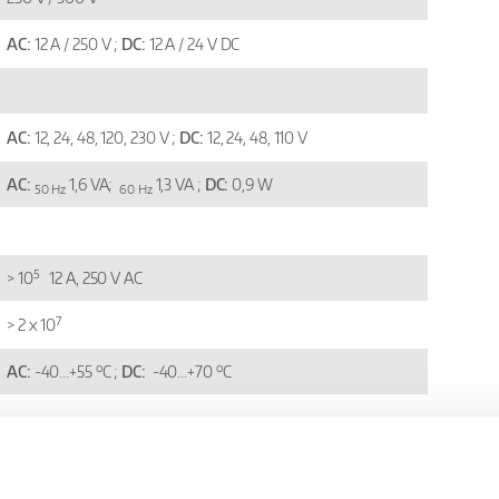
AC:
12 A / 250 V ;
DC:
12 A / 24 V DC
AC:
12, 24, 48, 120, 230 V ;
DC:
12, 24, 48, 110 V
AC:
1,6 VA;
1,3 VA ;
DC:
0,9 W
50 Hz
60 Hz
5
> 10
12 A, 250 V AC
7
> 2 x 10
o
o
AC:
-40...+55
C ;
DC:
-40...+70
C