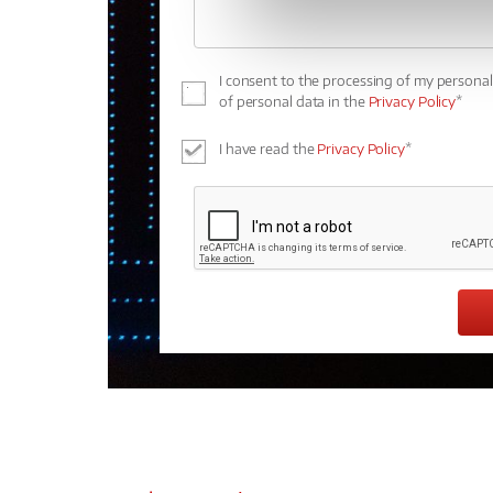
I consent to the processing of my persona
of personal data in the
Privacy Policy
*
I have read the
Privacy Policy
*