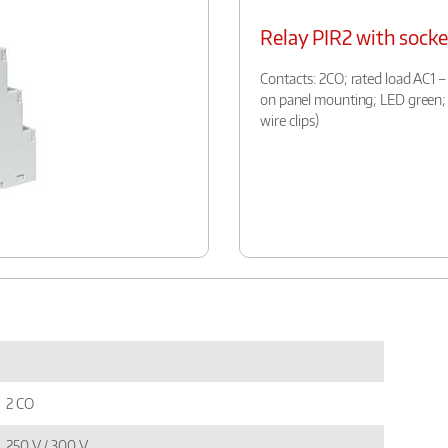
Relay PIR2 with sock
Contacts: 2CO; rated load AC1 –
on panel mounting; LED green; 
wire clips)
2 CO
250 V / 300 V