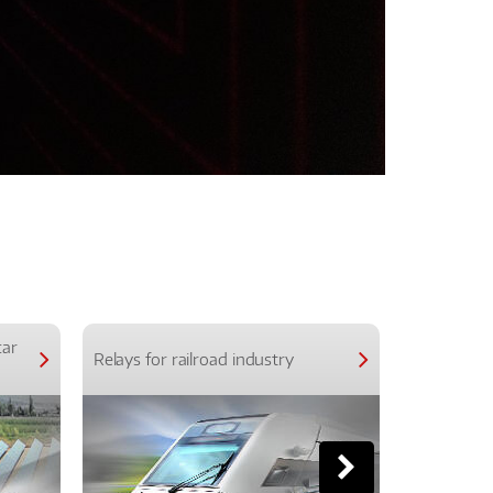
car
Relays for railroad industry
Relays for