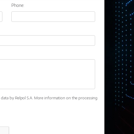
Phone:
l data by Relpol S.A. More information on the processing