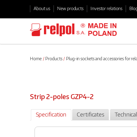
About us
New products
Investor relations
Blo
Home
Products
Plug-in sockets and accessories for rel
Strip 2-poles GZP4-2
Specification
Certificates
Technica