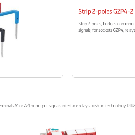
Strip 2-poles GZP4-2
Strip 2-poles, bridges common i
signals, for sockets GZP4, relay
rminals A1 or A2) or output signals interface relays push-in technology PIR2