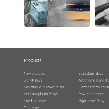
Products
New products
Solid state relays
Signal relays
Astronomical and dig
Miniature PCB power relays
Electric energy con
Industrial plug in Relays
Power controllers
Interface relays
High power Relays
Time relays