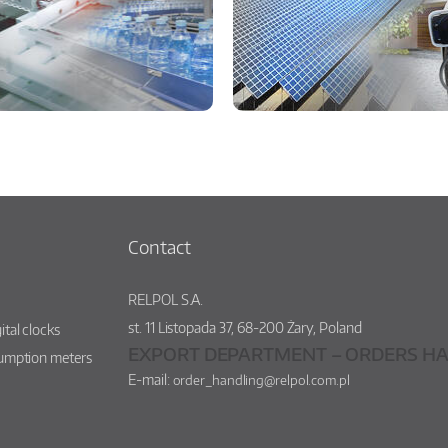
Contact
RELPOL S.A.
st.
11 Listopada 37
,
68-200
Żary
,
Poland
ital clocks
EXPORT DEPARTMENT – ORDERS HA
sumption meters
E-mail:
order_handling@relpol.com.pl