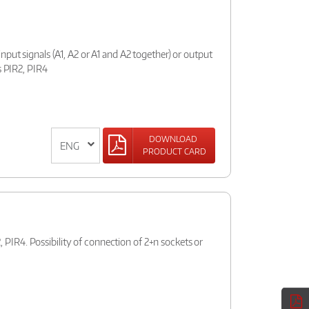
nput signals (A1, A2 or A1 and A2 together) or output
s PIR2, PIR4
DOWNLOAD
PRODUCT CARD
, PIR4. Possibility of connection of 2+n sockets or