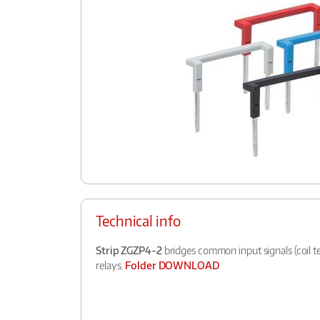
Technical info
Strip ZGZP4-2
bridges common input signals (coil te
relays.
Folder DOWNLOAD