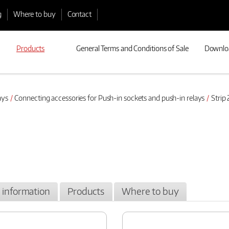
g
Where to buy
Contact
Products
General Terms and Conditions of Sale
Downlo
ays
Connecting accessories for Push-in sockets and push-in relays
Strip
l information
Products
Where to buy