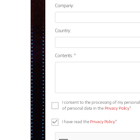
Company:
Country:
Contents: *
I consent to the processing of my persona
of personal data in the
Privacy Policy
*
I have read the
Privacy Policy
*