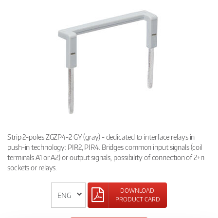
Strip 2-poles ZGZP4-2 GY (gray) - dedicated to interface relays in
push-in technology: PIR2, PIR4. Bridges common input signals (coil
terminals A1 or A2) or output signals, possibility of connection of 2+n
sockets or relays.
DOWNLOAD
PRODUCT CARD