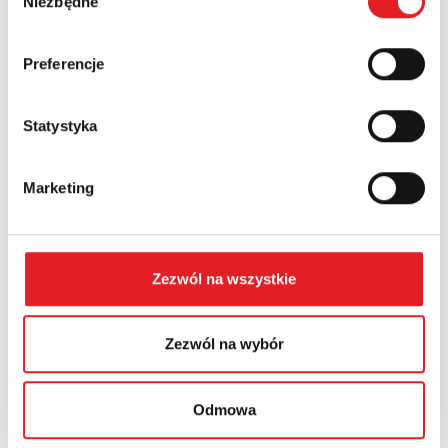
Niezbędne
zgody
Country:
Preferencje
Statystyka
Contents: *
Marketing
Zezwól na wszystkie
I consent to the processing of my personal data by
Relpol S.A. More information on the processing of
personal data in the
Privacy Policy
*
Zezwól na wybór
I have read the
Privacy Policy
*
Odmowa