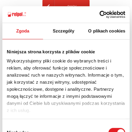
BACK
Zgoda
Szczegóły
O plikach cookies
Ask for the details of the offer
Niniejsza strona korzysta z plików cookie
Name: *
Wykorzystujemy pliki cookie do wybranych treści i
reklam, aby oferować funkcje społecznościowe i
analizować ruch w naszych witrynach. Informacje o tym,
Email: *
jak korzystać z naszej witryny, udostępniać
społecznościowe, dostępne i analityczne. Partnerzy
mogą łączyć te informacje z innymi podstawowymi
Company:
danymi od Ciebie lub uzyskiwanymi podczas korzystania
z ich usług.
Phone:
Wybór