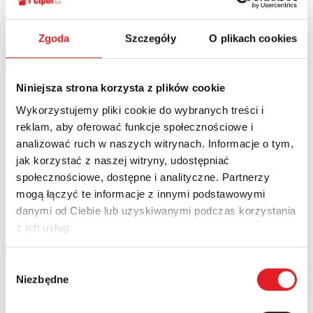
Ask for the details of the offer
Zgoda
Szczegóły
O plikach cookies
Name: *
Niniejsza strona korzysta z plików cookie
Wykorzystujemy pliki cookie do wybranych treści i
Email: *
reklam, aby oferować funkcje społecznościowe i
analizować ruch w naszych witrynach. Informacje o tym,
jak korzystać z naszej witryny, udostępniać
Company:
społecznościowe, dostępne i analityczne. Partnerzy
mogą łączyć te informacje z innymi podstawowymi
danymi od Ciebie lub uzyskiwanymi podczas korzystania
z ich usług.
Phone:
Wybór
Niezbędne
zgody
Country: