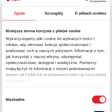
Ask for the details of the offer
Zgoda
Szczegóły
O plikach cookies
Name: *
Niniejsza strona korzysta z plików cookie
Wykorzystujemy pliki cookie do wybranych treści i
Email: *
reklam, aby oferować funkcje społecznościowe i
analizować ruch w naszych witrynach. Informacje o tym,
jak korzystać z naszej witryny, udostępniać
Company:
społecznościowe, dostępne i analityczne. Partnerzy
mogą łączyć te informacje z innymi podstawowymi
danymi od Ciebie lub uzyskiwanymi podczas korzystania
Phone:
z ich usług.
Wybór
Niezbędne
Country:
zgody