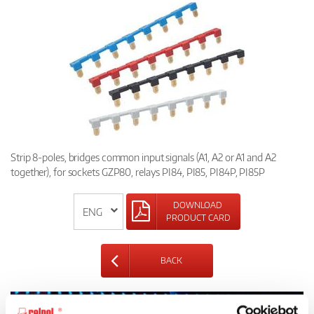
Strip 8-poles, bridges common input signals (A1, A2 or A1 and A2
together), for sockets GZP80, relays PI84, PI85, PI84P, PI85P
DOWNLOAD
PRODUCT CARD
BACK