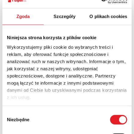
Ask for the details of the offer
Zgoda
Szczegóły
O plikach cookies
Name: *
Niniejsza strona korzysta z plików cookie
Wykorzystujemy pliki cookie do wybranych treści i
Email: *
reklam, aby oferować funkcje społecznościowe i
analizować ruch w naszych witrynach. Informacje o tym,
jak korzystać z naszej witryny, udostępniać
Company:
społecznościowe, dostępne i analityczne. Partnerzy
mogą łączyć te informacje z innymi podstawowymi
danymi od Ciebie lub uzyskiwanymi podczas korzystania
z ich usług.
Phone:
Wybór
Niezbędne
zgody
Country: