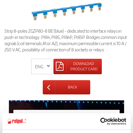
Strip 8-poles ZGZP80-8 BE (blue) - dedicated to interface relays in
push-in technology: PI84, PI85, PI84P, PI85P. Bridges common input
signals (coil terminals A1 or A2), maximum permissible current is 10 A /
250 V AC, possibility of connection of 8 sockets or relays.
DOWNLOAD
PRODUCT CARD
BACK
Ask for the details of the offer