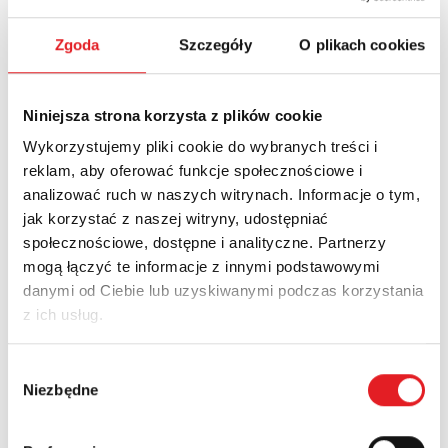
Declaration of Conformity RSR25
Zgoda
Szczegóły
O plikach cookies
Download PDF
Declaration of Conformity RSR45
Niniejsza strona korzysta z plików cookie
Wykorzystujemy pliki cookie do wybranych treści i
Download PDF
reklam, aby oferować funkcje społecznościowe i
analizować ruch w naszych witrynach. Informacje o tym,
Declaration of Conformity RSR50
jak korzystać z naszej witryny, udostępniać
społecznościowe, dostępne i analityczne. Partnerzy
Download PDF
mogą łączyć te informacje z innymi podstawowymi
danymi od Ciebie lub uzyskiwanymi podczas korzystania
Declaration of Conformity RSR52
z ich usług.
Download PDF
Wybór
Niezbędne
zgody
Declaration of Conformity RSR62
Download PDF