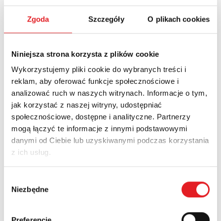
Download PDF
Zgoda
Szczegóły
O plikach cookies
Niniejsza strona korzysta z plików cookie
News
Currents
Wykorzystujemy pliki cookie do wybranych treści i
reklam, aby oferować funkcje społecznościowe i
analizować ruch w naszych witrynach. Informacje o tym,
jak korzystać z naszej witryny, udostępniać
społecznościowe, dostępne i analityczne. Partnerzy
mogą łączyć te informacje z innymi podstawowymi
danymi od Ciebie lub uzyskiwanymi podczas korzystania
z ich usług.
Wybór
Niezbędne
zgody
KSR-1-RSR25-B Interface Solid State Relay –
Compact...
Preferencje