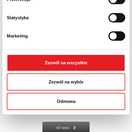
Relpol introduces the modern KSR-1-RSR25-B interface solid state
relay to its product range. This solution is designe...
Statystyka
Marketing
Zezwól na wszystkie
Zezwól na wybór
New PoE LAN surge protectors – data and power
protec...
Odmowa
Relpol expands its protection portfolio with the RSP-05 series of
PoE LAN surge protectors, designed to safeguard dev...
All news