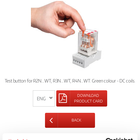
Test button for R2N…WT, R3N…WT, R4N…WT. Green colour - DC coils.
DOWNLOAD
PRODUCT CARD
BACK