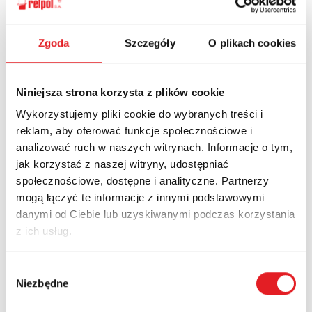
Ask for the details of the offer
Zgoda
Szczegóły
O plikach cookies
Name: *
Niniejsza strona korzysta z plików cookie
Wykorzystujemy pliki cookie do wybranych treści i
Email: *
reklam, aby oferować funkcje społecznościowe i
analizować ruch w naszych witrynach. Informacje o tym,
jak korzystać z naszej witryny, udostępniać
Company:
społecznościowe, dostępne i analityczne. Partnerzy
mogą łączyć te informacje z innymi podstawowymi
danymi od Ciebie lub uzyskiwanymi podczas korzystania
z ich usług.
Phone:
Wybór
Niezbędne
zgody
Country: