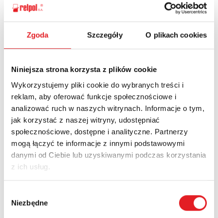
Zgoda
Szczegóły
O plikach cookies
Ask for the details of the offer
Name: *
Niniejsza strona korzysta z plików cookie
Wykorzystujemy pliki cookie do wybranych treści i
reklam, aby oferować funkcje społecznościowe i
Email: *
analizować ruch w naszych witrynach. Informacje o tym,
jak korzystać z naszej witryny, udostępniać
społecznościowe, dostępne i analityczne. Partnerzy
Company:
mogą łączyć te informacje z innymi podstawowymi
danymi od Ciebie lub uzyskiwanymi podczas korzystania
z ich usług.
Phone:
Wybór
Niezbędne
zgody
Country: