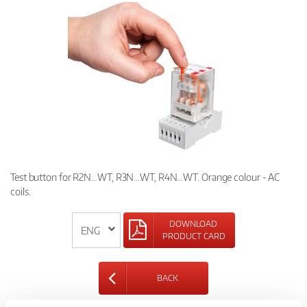
Test button for R2N…WT, R3N…WT, R4N…WT. Orange colour - AC
coils.
DOWNLOAD
PRODUCT CARD
BACK