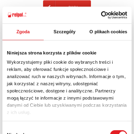
BACK
Zgoda
Szczegóły
O plikach cookies
Ask for the details of the offer
Niniejsza strona korzysta z plików cookie
Name: *
Wykorzystujemy pliki cookie do wybranych treści i
reklam, aby oferować funkcje społecznościowe i
analizować ruch w naszych witrynach. Informacje o tym,
Email: *
jak korzystać z naszej witryny, udostępniać
społecznościowe, dostępne i analityczne. Partnerzy
mogą łączyć te informacje z innymi podstawowymi
Company:
danymi od Ciebie lub uzyskiwanymi podczas korzystania
z ich usług.
Phone:
Wybór