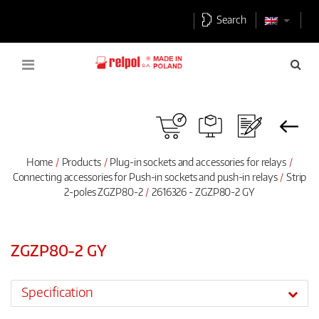
Search
Home
Products
Plug-in sockets and accessories for relays
Connecting accessories for Push-in sockets and push-in relays
Strip
2-poles ZGZP80-2
2616326 - ZGZP80-2 GY
ZGZP80-2 GY
Specification