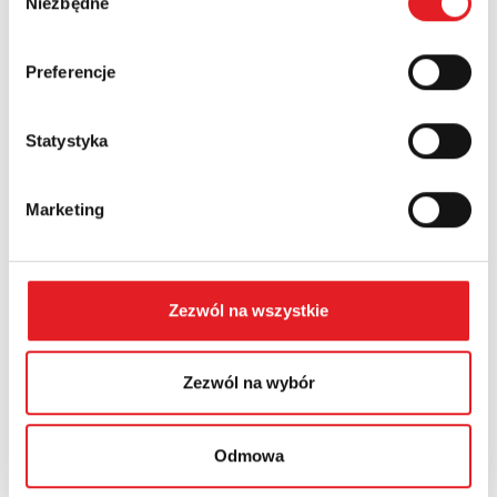
Niezbędne
zgody
Country:
Preferencje
Statystyka
Contents: *
Marketing
Zezwól na wszystkie
I consent to the processing of my personal data by
Relpol S.A. More information on the processing of
personal data in the
Privacy Policy
*
Zezwól na wybór
I have read the
Privacy Policy
*
Odmowa