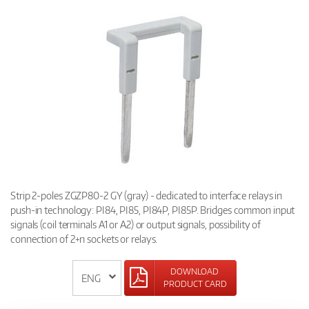
Strip 2-poles ZGZP80-2 GY (gray) - dedicated to interface relays in
push-in technology: PI84, PI85, PI84P, PI85P. Bridges common input
signals (coil terminals A1 or A2) or output signals, possibility of
connection of 2+n sockets or relays.
DOWNLOAD
PRODUCT CARD