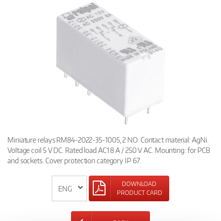
Miniature relays RM84-2022-35-1005, 2 NO. Contact material: AgNi.
Voltage coil 5 V DC. Rated load AC1 8 A / 250 V AC. Mounting: for PCB
and sockets. Cover protection category IP 67.
DOWNLOAD
PRODUCT CARD