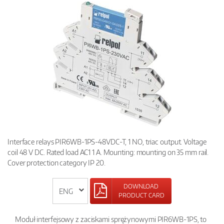
Interface relays PIR6WB-1PS-48VDC-T, 1 NO, triac output. Voltage
coil 48 V DC. Rated load AC1 1 A. Mounting: mounting on 35 mm rail.
Cover protection category IP 20.
DOWNLOAD
PRODUCT CARD
Moduł interfejsowy z zaciskami sprężynowymi PIR6WB-1PS, to