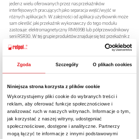
jeden z wielu oferowanych przez nas przekaźników
interfejsowych pracujących jako separacja wejść/wyjść w
różnych aplikacjach. W zależności od aplikacji użytkownik może
sam określić jaki przekaźnik wykonawczy do tego modułu
zastosuje: elektromagnetyczny RM699B lub półprzewodnikowy
serii RSR30. W tej grupie produktów znajduje się też przekaźnik z
wbudowanym filtrem przeciwzakłóceniowym do długich linii
sterujących. Niewielkie wymiary, tylko 6,2 mm powodują, że jest
to bardzo chętnie stosowany w szafach element.
Zgoda
Szczegóły
O plikach cookies
BACK
Niniejsza strona korzysta z plików cookie
Wykorzystujemy pliki cookie do wybranych treści i
reklam, aby oferować funkcje społecznościowe i
Ask for the details of the offer
analizować ruch w naszych witrynach. Informacje o tym,
jak korzystać z naszej witryny, udostępniać
Name: *
społecznościowe, dostępne i analityczne. Partnerzy
mogą łączyć te informacje z innymi podstawowymi