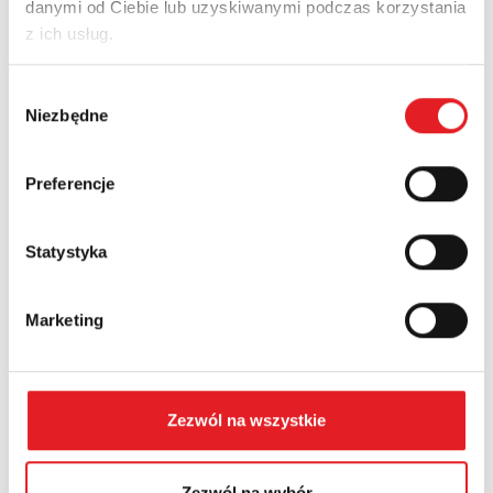
danymi od Ciebie lub uzyskiwanymi podczas korzystania
Email: *
z ich usług.
Wybór
Company:
Niezbędne
zgody
Preferencje
Phone:
Statystyka
Country:
Marketing
Contents: *
Zezwól na wszystkie
Zezwól na wybór