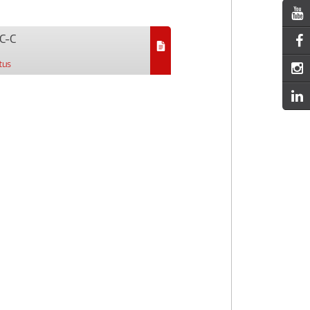
C-C
tus