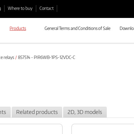
g
Where to buy
Contact
Products
General Terms and Conditions of Sale
Downlo
e relays
857514 - PIR6WB-1PS-12VDC-C
ts
Related products
2D, 3D models