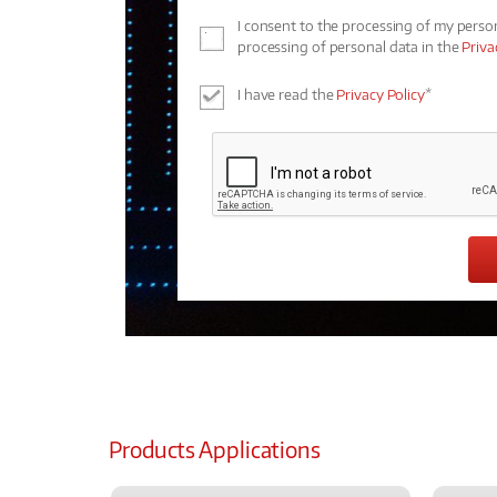
I consent to the processing of my perso
processing of personal data in the
Priva
I have read the
Privacy Policy
*
Products Applications