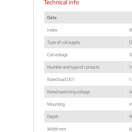
Technical info
Data
Index
8
Type of coil supply
D
Coil voltage
1
Number and type of contacts
1
Rated load DC1
1
Rated switching voltage
4
Mounting
m
Depth
9
Width mm
6