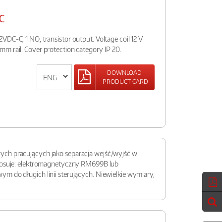
C
DC-C, 1 NO, transistor output. Voltage coil 12 V
m rail. Cover protection category IP 20.
DOWNLOAD
PRODUCT CARD
ych pracujących jako separacja wejść/wyjść w
stosuje: elektromagnetyczny RM699B lub
 do długich linii sterujących. Niewielkie wymiary,