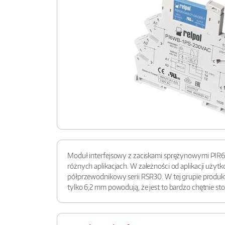
Moduł interfejsowy z zaciskami sprężynowymi PIR6W
różnych aplikacjach. W zależności od aplikacji uż
półprzewodnikowy serii RSR30. W tej grupie produkt
tylko 6,2 mm powodują, że jest to bardzo chętnie s