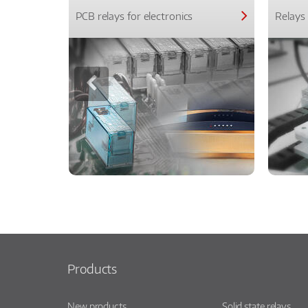
PCB relays for electronics
Relays 
Products
New products
Solid state relays