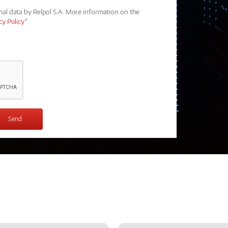
nal data by Relpol S.A. More information on the
cy Policy
*