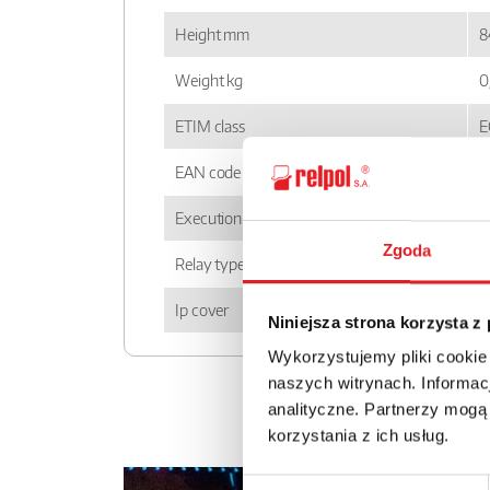
Height mm
8
Weight kg
0
ETIM class
E
EAN code
5
Execution
n
Zgoda
Relay type
P
Ip cover
I
Niniejsza strona korzysta z
Wykorzystujemy pliki cookie
naszych witrynach. Informacj
analityczne. Partnerzy mogą
korzystania z ich usług.
Wybór