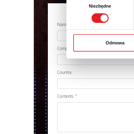
Niezbędne
zgody
Ask for the 
Name: *
Odmowa
Company:
Country:
Contents: *