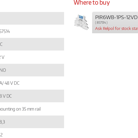
Where to buy
PIR6WB-1PS-12VD
( 857514 )
Ask Relpol for stock sta
57514
C
2 V
 NO
 A/ 48 V DC
8 V DC
ounting on 35 mm rail
8,3
,2