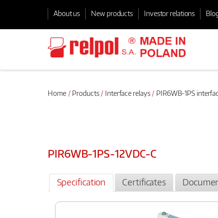
About us
New products
Investor relations
Blo
Home
Products
Interface relays
PIR6WB-1PS interfac
PIR6WB-1PS-12VDC-C
Specification
Certificates
Documen