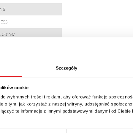
4,6
,055
C001437
900005091728
iestandardowe
Szczegóły
IR6WB-1PS
P 20
 plików cookie
 do wybranych treści i reklam, aby oferować funkcje społecznoś
e o tym, jak korzystać z naszej witryny, udostępniać społeczno
 łączyć te informacje z innymi podstawowymi danymi od Ciebie