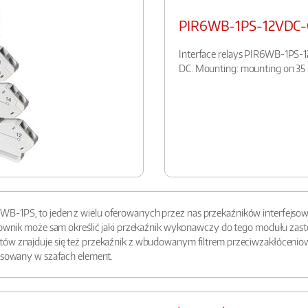
PIR6WB-1PS-12VDC-
Interface relays PIR6WB-1PS-12V
DC. Mounting: mounting on 35 m
B-1PS, to jeden z wielu oferowanych przez nas przekaźników interfejsow
ytkownik może sam określić jaki przekaźnik wykonawczy do tego modułu za
ów znajduje się też przekaźnik z wbudowanym filtrem przeciwzakłóceniowym
tosowany w szafach element.