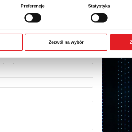
Preferencje
Statystyka
details of the offer
Email: *
Zezwól na wybór
Z
Phone: