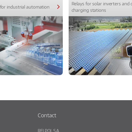
Relays for solar inverters and 
for industrial automation
charging stations
Contact
RELPOL S.A.