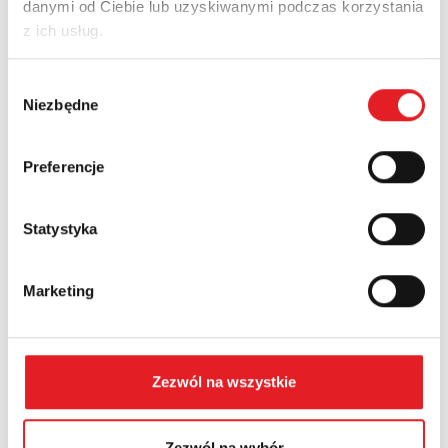
danymi od Ciebie lub uzyskiwanymi podczas korzystania
Email: *
z ich usług.
Wybór
Company:
Niezbędne
zgody
Preferencje
Phone:
Statystyka
Country:
Marketing
Contents: *
Zezwól na wszystkie
Zezwól na wybór