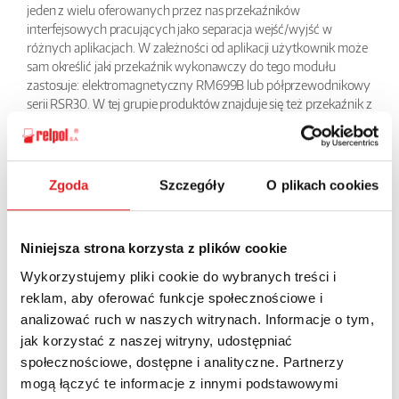
jeden z wielu oferowanych przez nas przekaźników
interfejsowych pracujących jako separacja wejść/wyjść w
różnych aplikacjach. W zależności od aplikacji użytkownik może
sam określić jaki przekaźnik wykonawczy do tego modułu
zastosuje: elektromagnetyczny RM699B lub półprzewodnikowy
serii RSR30. W tej grupie produktów znajduje się też przekaźnik z
wbudowanym filtrem przeciwzakłóceniowym do długich linii
sterujących. Niewielkie wymiary, tylko 6,2 mm powodują, że jest
to bardzo chętnie stosowany w szafach element.
Zgoda
Szczegóły
O plikach cookies
BACK
Niniejsza strona korzysta z plików cookie
Wykorzystujemy pliki cookie do wybranych treści i
reklam, aby oferować funkcje społecznościowe i
Ask for the details of the offer
analizować ruch w naszych witrynach. Informacje o tym,
jak korzystać z naszej witryny, udostępniać
Name: *
społecznościowe, dostępne i analityczne. Partnerzy
mogą łączyć te informacje z innymi podstawowymi