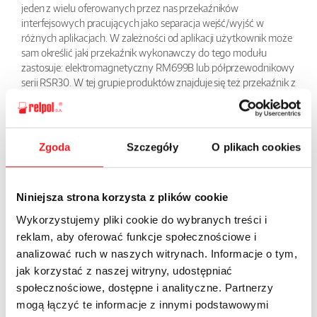
jeden z wielu oferowanych przez nas przekaźników
interfejsowych pracujących jako separacja wejść/wyjść w
różnych aplikacjach. W zależności od aplikacji użytkownik może
sam określić jaki przekaźnik wykonawczy do tego modułu
zastosuje: elektromagnetyczny RM699B lub półprzewodnikowy
serii RSR30. W tej grupie produktów znajduje się też przekaźnik z
wbudowanym filtrem przeciwzakłóceniowym do długich linii
sterujących. Niewielkie wymiary, tylko 6,2 mm powodują, że jest
to bardzo chętnie stosowany w szafach element.
Zgoda
Szczegóły
O plikach cookies
BACK
Niniejsza strona korzysta z plików cookie
Wykorzystujemy pliki cookie do wybranych treści i
reklam, aby oferować funkcje społecznościowe i
Ask for the details of the offer
analizować ruch w naszych witrynach. Informacje o tym,
jak korzystać z naszej witryny, udostępniać
Name: *
społecznościowe, dostępne i analityczne. Partnerzy
mogą łączyć te informacje z innymi podstawowymi