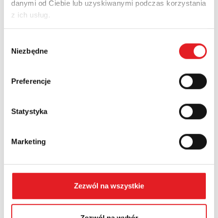
danymi od Ciebie lub uzyskiwanymi podczas korzystania
Email: *
z ich usług.
Wybór
Company:
Niezbędne
zgody
Preferencje
Phone:
Statystyka
Country:
Marketing
Contents: *
Zezwól na wszystkie
Zezwól na wybór