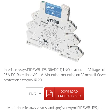
Interface relays PIR6WB-1PS-36VDC-T, 1 NO, triac outputVoltage coil
36 V DC. Rated load AC1 1 A. Mounting: mounting on 35 mm rail. Cover
protection category IP 20.
DOWNLOAD
PRODUCT CARD
Moduł interfejsowy z zaciskami sprężynowymi PIR6WB-1PS, to