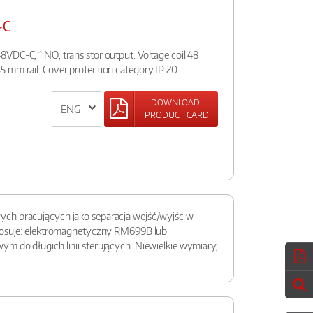
-C
VDC-C, 1 NO, transistor output. Voltage coil 48
 mm rail. Cover protection category IP 20.
DOWNLOAD
PRODUCT CARD
ych pracujących jako separacja wejść/wyjść w
stosuje: elektromagnetyczny RM699B lub
 do długich linii sterujących. Niewielkie wymiary,