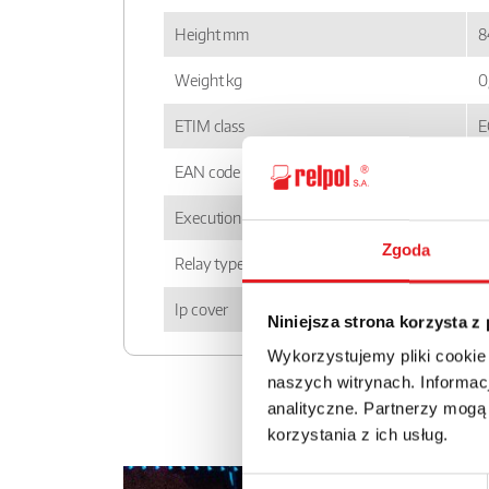
Height mm
8
Weight kg
0
ETIM class
E
EAN code
5
Execution
n
Zgoda
Relay type
P
Ip cover
I
Niniejsza strona korzysta z
Wykorzystujemy pliki cookie
naszych witrynach. Informacj
analityczne. Partnerzy mogą
korzystania z ich usług.
Wybór