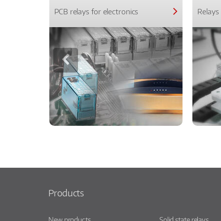
PCB relays for electronics
Relays 
Products
New products
Solid state relays