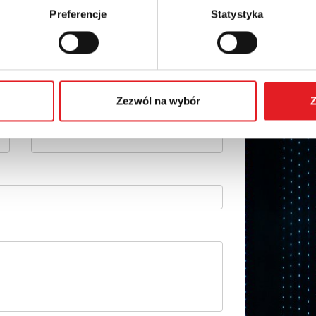
Preferencje
Statystyka
details of the offer
Email: *
Zezwól na wybór
Z
Phone: