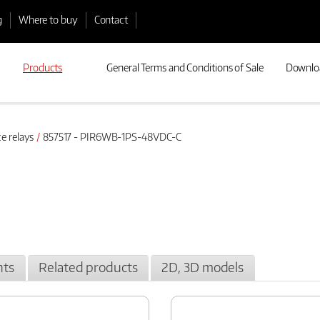
g
Where to buy
Contact
Products
General Terms and Conditions of Sale
Downlo
e relays
857517 - PIR6WB-1PS-48VDC-C
ts
Related products
2D, 3D models