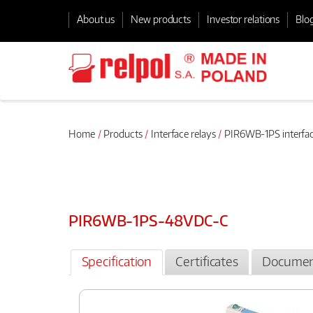
About us
New products
Investor relations
Blo
Home
Products
Interface relays
PIR6WB-1PS interfac
PIR6WB-1PS-48VDC-C
Specification
Certificates
Documen