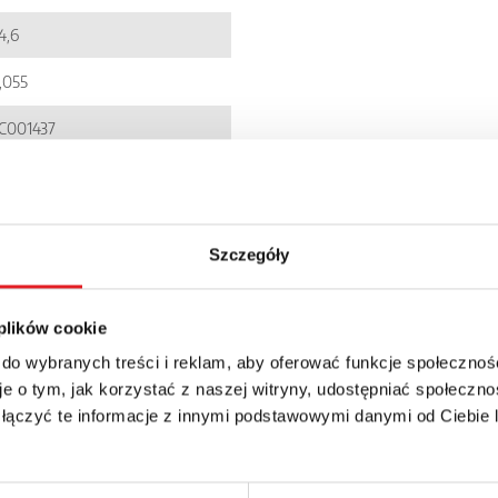
4,6
,055
C001437
900005091698
iestandardowe
Szczegóły
IR6WB-1PS
P 20
 plików cookie
 do wybranych treści i reklam, aby oferować funkcje społecznoś
e o tym, jak korzystać z naszej witryny, udostępniać społeczno
 łączyć te informacje z innymi podstawowymi danymi od Ciebie