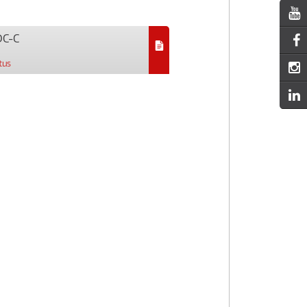
DC-C
tus