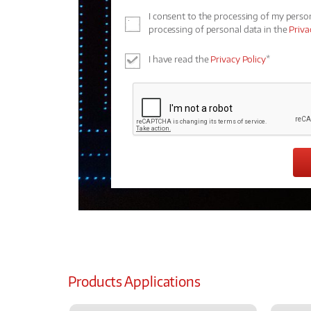
I consent to the processing of my perso
processing of personal data in the
Priva
I have read the
Privacy Policy
*
Products Applications