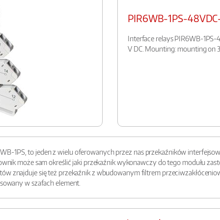
PIR6WB-1PS-48VDC
Interface relays PIR6WB-1PS-48
V DC. Mounting: mounting on 35
B-1PS, to jeden z wielu oferowanych przez nas przekaźników interfejsow
ytkownik może sam określić jaki przekaźnik wykonawczy do tego modułu za
ów znajduje się też przekaźnik z wbudowanym filtrem przeciwzakłóceniowym
tosowany w szafach element.