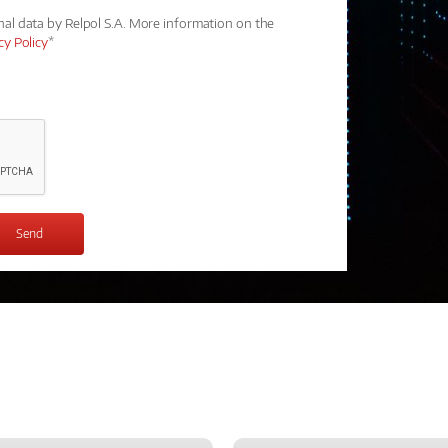
nal data by Relpol S.A. More information on the
cy Policy
*