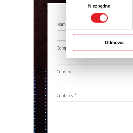
Niezbędne
zgody
Ask for the 
Name: *
Odmowa
Company:
Country:
Contents: *