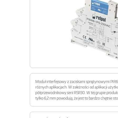
Moduł interfejsowy z zaciskami sprężynowymi PIR6W
różnych aplikacjach. W zależności od aplikacji uż
półprzewodnikowy serii RSR30. W tej grupie produkt
tylko 6,2 mm powodują, że jest to bardzo chętnie s