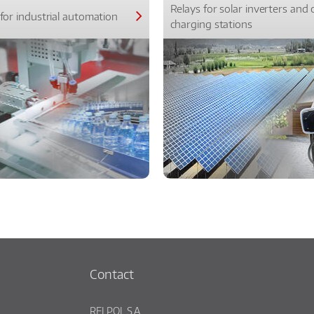
Relays for solar inverters and 
for industrial automation
charging stations
Contact
RELPOL S.A.