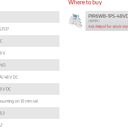
Where to buy
PIR6WB-1PS-48V
( 857517 )
Ask Relpol for stock sta
57517
C
8 V
 NO
 A/ 48 V DC
8 V DC
ounting on 35 mm rail
8,3
,2