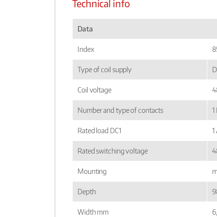
Technical info
Data
Index
8
Type of coil supply
D
Coil voltage
4
Number and type of contacts
1
Rated load DC1
1
Rated switching voltage
4
Mounting
m
Depth
9
Width mm
6