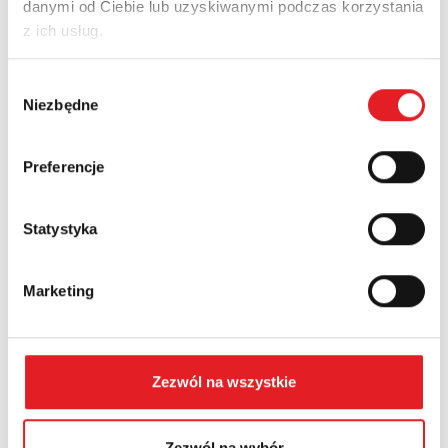
danymi od Ciebie lub uzyskiwanymi podczas korzystania
Email: *
z ich usług.
Wybór
Company:
Niezbędne
zgody
Preferencje
Phone:
Statystyka
Country:
Marketing
Contents: *
Zezwól na wszystkie
Zezwól na wybór