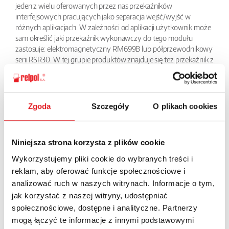
jeden z wielu oferowanych przez nas przekaźników
interfejsowych pracujących jako separacja wejść/wyjść w
różnych aplikacjach. W zależności od aplikacji użytkownik może
sam określić jaki przekaźnik wykonawczy do tego modułu
zastosuje: elektromagnetyczny RM699B lub półprzewodnikowy
serii RSR30. W tej grupie produktów znajduje się też przekaźnik z
wbudowanym filtrem przeciwzakłóceniowym do długich linii
sterujących. Niewielkie wymiary, tylko 6,2 mm powodują, że jest
to bardzo chętnie stosowany w szafach element.
Zgoda
Szczegóły
O plikach cookies
BACK
Niniejsza strona korzysta z plików cookie
Wykorzystujemy pliki cookie do wybranych treści i
reklam, aby oferować funkcje społecznościowe i
Ask for the details of the offer
analizować ruch w naszych witrynach. Informacje o tym,
jak korzystać z naszej witryny, udostępniać
Name: *
społecznościowe, dostępne i analityczne. Partnerzy
mogą łączyć te informacje z innymi podstawowymi