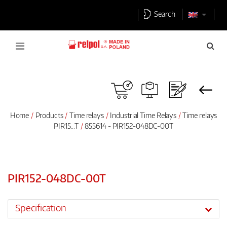
Search
Home
Products
Time relays
Industrial Time Relays
Time relays
PIR15...T
855614 - PIR152-048DC-00T
PIR152-048DC-00T
Specification