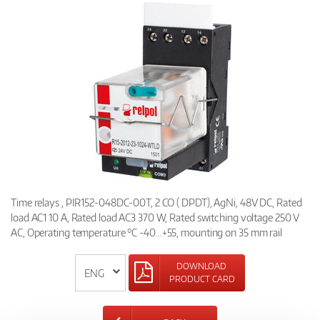
Time relays , PIR152-048DC-00T, 2 CO ( DPDT), AgNi, 48V DC, Rated
load AC1 10 A, Rated load AC3 370 W, Rated switching voltage 250 V
AC, Operating temperature °C -40…+55, mounting on 35 mm rail
DOWNLOAD
PRODUCT CARD