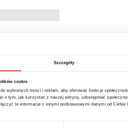
97065
Szczegóły
min.; 10 min.; 1 h; 10 h; 1 d; 10 d
 plików cookie
 do wybranych treści i reklam, aby oferować funkcje społecznoś
e o tym, jak korzystać z naszej witryny, udostępniać społeczno
 łączyć te informacje z innymi podstawowymi danymi od Ciebie