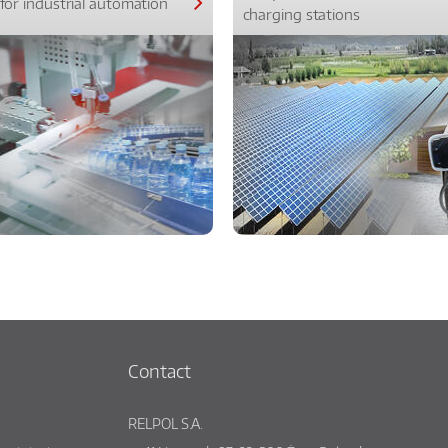
for industrial automation
charging stations
Contact
RELPOL S.A.