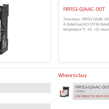
PIR153-024AC-00T
Time relays , PIR153-024AC-00T
A, Rated load AC3 370 W, Rated
temperature °C -40…+55, mount
Where to buy
PIR153-024AC-00
( 855536 )
Ask Relpol for stock sta