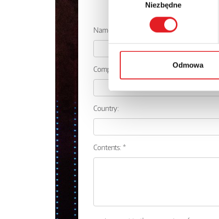
Niezbędne
zgody
Ask for the 
Name: *
Odmowa
Company:
Country:
Contents: *