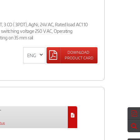
, 3 CO ( 3PDT), AgNi, 24V AC, Rated load AC1 10
 switching voltage 250 V AC, Operating
ing on 35 mm rail
DOWNLOAD
PRODUCT CARD
T
tus