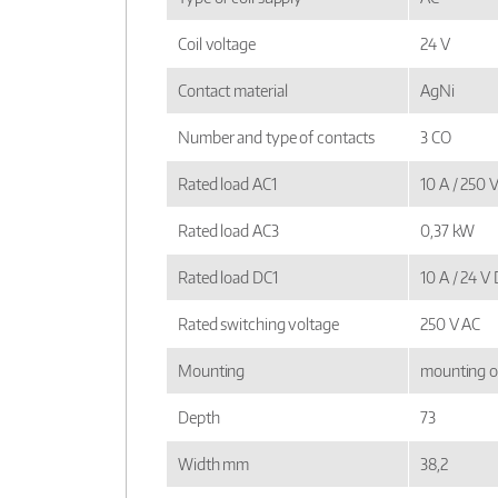
Coil voltage
24 V
Contact material
AgNi
Number and type of contacts
3 CO
Rated load AC1
10 A / 250 
Rated load AC3
0,37 kW
Rated load DC1
10 A / 24 V
Rated switching voltage
250 V AC
Mounting
mounting o
Depth
73
Width mm
38,2