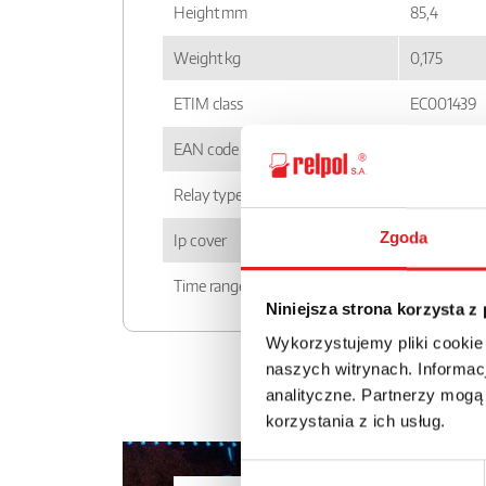
Height mm
85,4
Weight kg
0,175
ETIM class
EC001439
EAN code
59000050
Relay type
PIR15...T
Zgoda
Ip cover
IP 20
Time ranges
1 s; 10 s; 1 
Niniejsza strona korzysta z
Wykorzystujemy pliki cookie
naszych witrynach. Informacj
analityczne. Partnerzy mogą
korzystania z ich usług.
Wybór