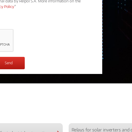
nal data by Relpol S.A. More information on the
cy Policy
*
Relays for solar inverters and 