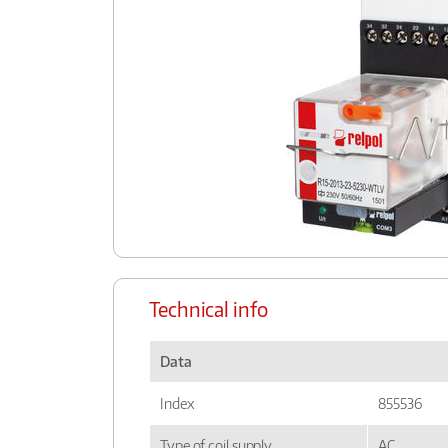
Technical info
Data
Index
855536
Type of coil supply
AC