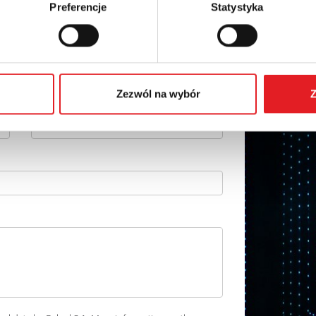
Preferencje
Statystyka
details of the offer
Email: *
Zezwól na wybór
Z
Phone: