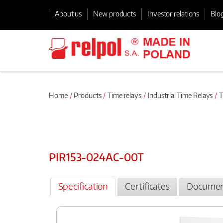
About us
New products
Investor relations
Blo
Home
Products
Time relays
Industrial Time Relays
T
PIR153-024AC-00T
Specification
Certificates
Documen