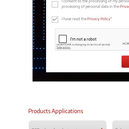
I consent to the processing of my perso
processing of personal data in the
Priva
I have read the
Privacy Policy
*
Products Applications