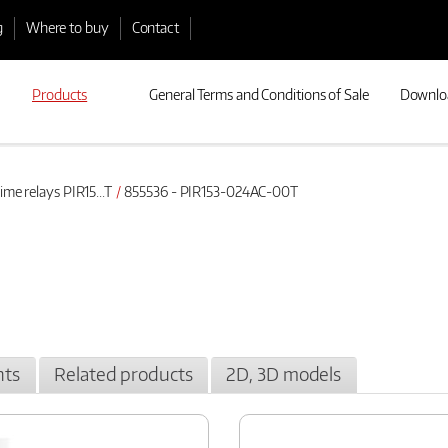
g
Where to buy
Contact
Products
General Terms and Conditions of Sale
Downlo
ime relays PIR15...T
855536 - PIR153-024AC-00T
ts
Related products
2D, 3D models